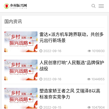
国内资讯
雷达×派方机车跨界联动，共创多
元出行新场景
2022-09-16
1019930
人民创意打响“人民甄选”品牌保护
战役
2022-09-16
1044955
塑造家轿王者之风 艾瑞泽8以高
标准夯实竞争力
2022-09-15
1047904