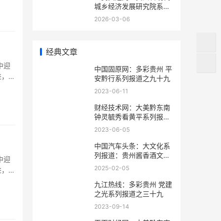
城乡经济发展研究院系列
报道之一
2026-03-06
经典文章
中迎
中国固原网：多彩贵州 平
进，开
安黔行系列报道之九十九
2023-06-11
财经技术网：大美黔东南
钟灵毓秀看黄平系列报道
之十五
2023-06-05
中国汽车头条：大文化系
列报道：贵州酱香酒文化
中迎
系列报道之二
2025-02-05
进，开
九江热线：多彩贵州 党建
之光系列报道之三十九
2023-09-14