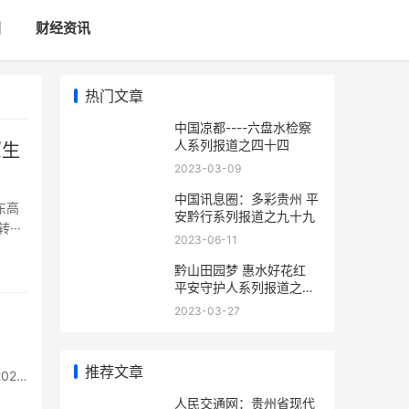
国
财经资讯
热门文章
中国凉都----六盘水检察
人系列报道之四十四
2023-03-09
中国讯息圈：多彩贵州 平
东高
安黔行系列报道之九十九
··
2023-06-11
黔山田园梦 惠水好花红
平安守护人系列报道之一
百八十七
2023-03-27
推荐文章
人民交通网：贵州省现代