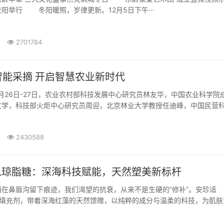
阳举行 冬阳暖照，岁律更新。12月5日下午···
2701784
智能采摘 开启智慧农业新时代
月26日-27日，农业农村部科技发展中心研究员林友华，中国农业科学院
文学，科技部火炬中心研究员周迎，北京林业大学教授任迪峰，中国民营
2430588
VL琼脂糖：深海科技赋能，天然塑美新标杆
鼻唇沟留下痕迹，我们渴望的抗衰，从来不是生硬的“修补”。安珍适
L琼脂糖填充剂，带着深海红藻的天然馈赠，以纯粹的成分与温柔的科技，为肌