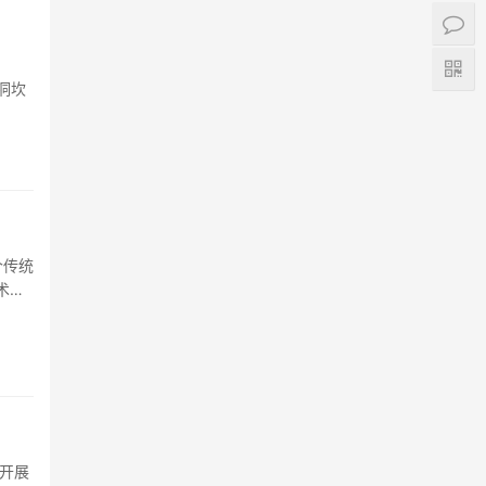
，
洞坎
个传统
术学
金开展