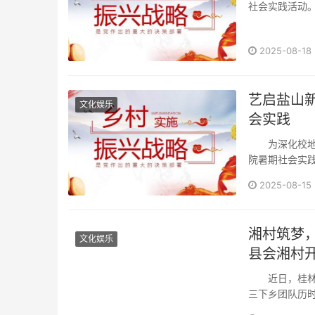
社会实践活动。
2025-08-18
艺启盐山
文化娱乐
会实践
为深化校地协
院暑期社会实
青春行···
2025-08-15
湘村筑梦
文化娱乐
县会湘村
近日，桂林市
三下乡团队历时