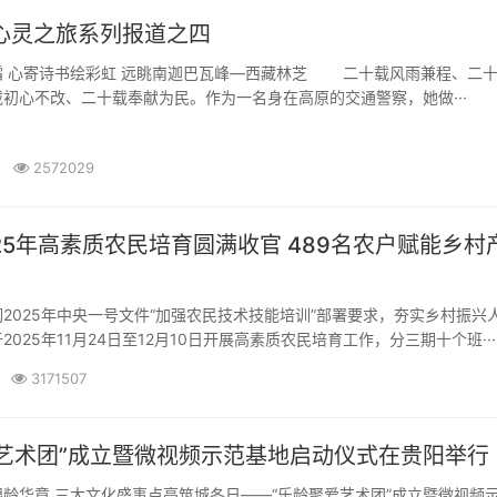
心灵之旅系列报道之四
霜 心寄诗书绘彩虹 远眺南迦巴瓦峰—西藏林芝 二十载风雨兼程、二
初心不改、二十载奉献为民。作为一名身在高原的交通警察，她做···
2572029
25年高素质农民培育圆满收官 489名农户赋能乡村
025年中央一号文件“加强农民技术技能培训”部署要求，夯实乡村振兴
025年11月24日至12月10日开展高素质农民培育工作，分三期十个班···
3171507
爱艺术团”成立暨微视频示范基地启动仪式在贵阳举行
龄华章 三大文化盛事点亮筑城冬日——“乐龄聚爱艺术团”成立暨微视频