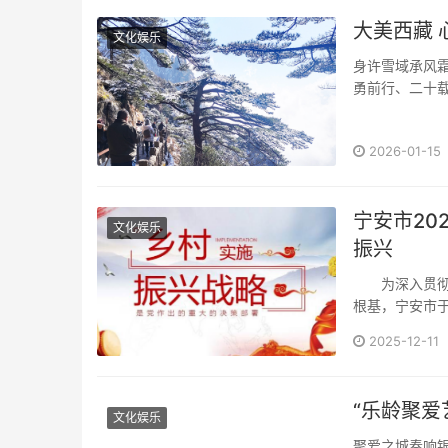
大美西藏 
文化娱乐
身许雪域承风
勇前行、二十载
2026-01-15
宁安市20
文化娱乐
振兴
为深入贯彻2
根基，宁安市于2
2025-12-11
“乐龄聚
文化娱乐
聚爱之城奏响银