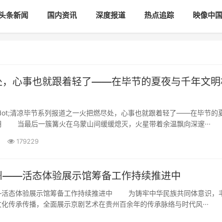
头条新闻
国内资讯
深度报道
热点追踪
映像中
处，心事也就跟着轻了——在毕节的夏夜与千年文明
ddot;清凉毕节系列报道之一火把燃尽处，心事也就跟着轻了——在毕节的
拥 当最后一簇篝火在乌蒙山间缓缓熄灭，火星带着余温飘向深邃···
179229
州——活态体验展示馆筹备工作持续推进中
—活态体验展示馆筹备工作持续推进中 为铸牢中华民族共同体意识，
化传承传播，全面展示京剧艺术在贵州百余年的传承脉络与时代风···