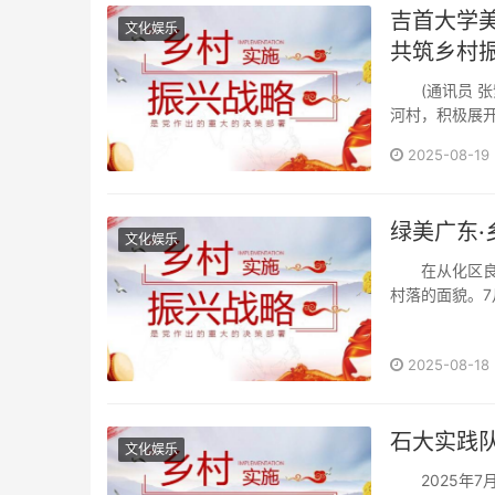
吉首大学
文化娱乐
共筑乡村
(通讯员 张紫
河村，积极展开
2025-08-19
绿美广东·
文化娱乐
在从化区良口
村落的面貌。7
院···
2025-08-18
石大实践队
文化娱乐
2025年7月