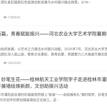
团队紧扣国家红色旅游创新发展与乡村振兴融合政策，以“AI···
1788840
新篇，青春赋能振兴——河北农业大学艺术学院暑期
同发展，以艺术之力激活乡村振兴动能，2025年7月，河北农业大学
践团队深入盐山县，聚焦文化惠民、美育启蒙、党建聚力三大维度开展实
1464589
，妙笔生花——桂林航天工业学院学子走进桂林市灌
开展墙绘焕新颜，文创助振兴活动
灌阳县会湘村的墙面悄然换上“新装”——由桂厢有礼“湘村筑梦，妙笔生
6天创作的原创插画墙绘正式竣工。这···