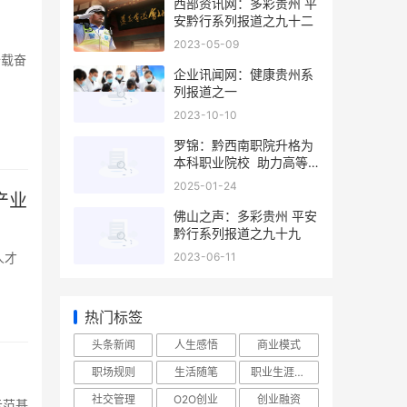
西部资讯网：多彩贵州 平
安黔行系列报道之九十二
2023-05-09
十载奋
企业讯闻网：健康贵州系
列报道之一
2023-10-10
罗锦：黔西南职院升格为
本科职业院校 助力高等
教育高质量发展
2025-01-24
产业
佛山之声：多彩贵州 平安
黔行系列报道之九十九
人才
2023-06-11
热门标签
头条新闻
人生感悟
商业模式
职场规则
生活随笔
职业生涯规划
社交管理
O2O创业
创业融资
示范基