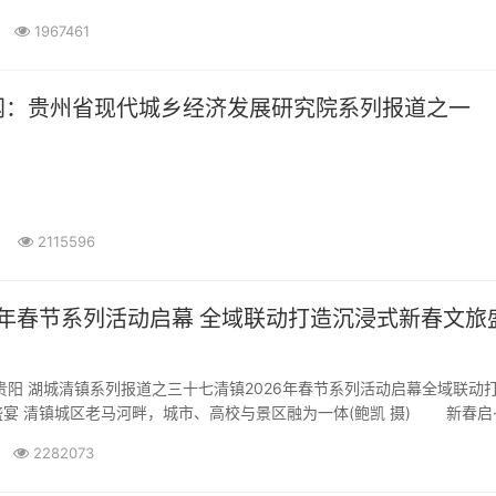
1967461
网：贵州省现代城乡经济发展研究院系列报道之一
乡经济发展研究院系列报道之一
凝聚智慧共识 共促城乡发展
2115596
年贵州省现代城乡经济发展研究院年会在贵阳隆重召开
列活动启幕 全域联动打造沉浸式新春文旅盛
贵阳 湖城清镇系列报道之三十七清镇2026年春节系列活动启幕全域联动
宴 清镇城区老马河畔，城市、高校与景区融为一体(鲍凯 摄) 新春启··
2282073