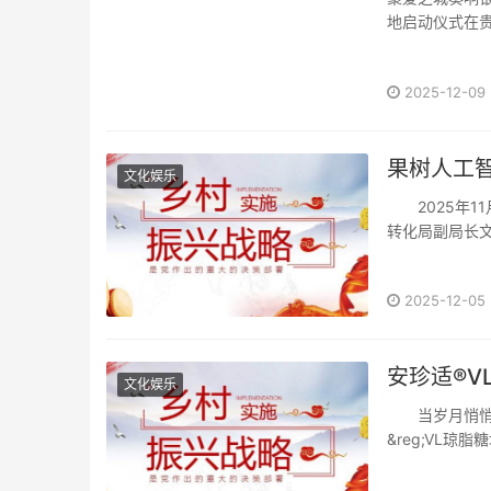
地启动仪式在贵
2025-12-09
果树人工
文化娱乐
2025年11
转化局副局长
进会科技···
2025-12-05
安珍适®️
文化娱乐
当岁月悄悄在
&reg;️V
···