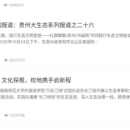
1949561
列报道：贵州大生态系列报道之二十六
旗，践行生态文明思想——红旗飘飘(贵州)书画院“共同践行生态文明座谈
25年10月24日下午，在贵州省贵阳市白云区美丽的···
2651253
、文化探根，校地携手启新程
，闽南师范大学外国语学院“只此汀绿”实践队前往长汀县开展以生态考察和
践活动。实践队循着“长汀经验”的生态足迹，深入生态治理一线，感悟绿色·
1324798