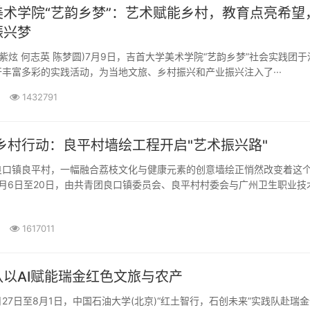
美术学院“艺韵乡梦”：艺术赋能乡村，教育点亮希望
振兴梦
炫 何志英 陈梦圆)7月9日，吉首大学美术学院“艺韵乡梦”社会实践团于
丰富多彩的实践活动，为当地文旅、乡村振兴和产业振兴注入了···
1432791
乡村行动：良平村墙绘工程开启"艺术振兴路"
镇良平村，一幅融合荔枝文化与健康元素的创意墙绘正悄然改变着这
月6日至20日，由共青团良口镇委员会、良平村村委会与广州卫生职业技
1617011
以AI赋能瑞金红色文旅与农产
27日至8月1日，中国石油大学(北京)“红土智行，石创未来”实践队赴瑞