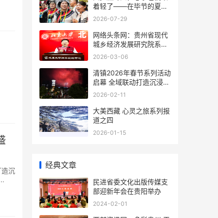
着轻了——在毕节的夏夜
与千年文明相拥
2026-07-29
网络头条网：贵州省现代
城乡经济发展研究院系列
报道之一
2026-03-06
清镇2026年春节系列活动
启幕 全域联动打造沉浸式
新春文旅盛宴
2026-02-11
大美西藏 心灵之旅系列报
道之四
2026-01-15
经典文章
打造沉
·
民进省委文化出版传媒支
部迎新年会在贵阳举办
2024-02-01