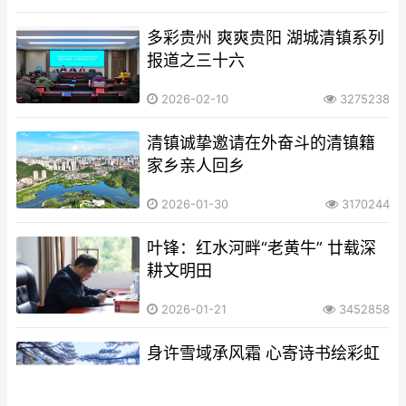
多彩贵州 爽爽贵阳 湖城清镇系列
报道之三十六
2026-02-10
3275238
清镇诚挚邀请在外奋斗的清镇籍
家乡亲人回乡
2026-01-30
3170244
叶锋：红水河畔“老黄牛” 廿载深
耕文明田
2026-01-21
3452858
身许雪域承风霜 心寄诗书绘彩虹