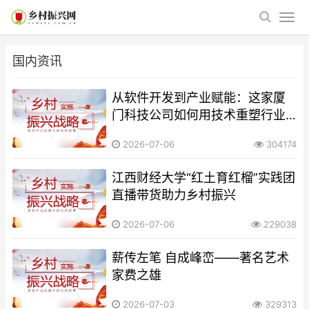
国内资讯
​从软件开发到产业赋能：这家厦
门科技公司如何用技术重塑行业
逻辑
2026-07-06
304174
江西财经大学“红土育红榴”实践团
直播带货助力乡村振兴
2026-07-06
229038
薪传左笔 自成峰峦——著名艺术
家费之雄
2026-07-03
329313