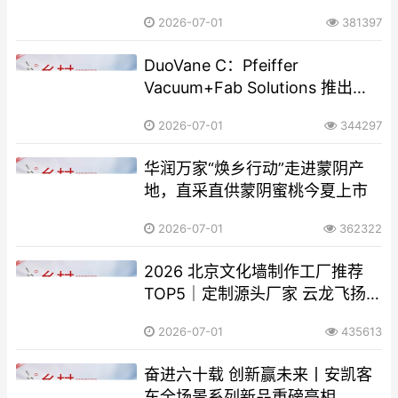
产业合作新篇章
2026-07-01
381397
DuoVane C：Pfeiffer
Vacuum+Fab Solutions 推出新
一代耐化学腐蚀旋片真空泵
2026-07-01
344297
华润万家“焕乡行动”走进蒙阴产
地，直采直供蒙阴蜜桃今夏上市
2026-07-01
362322
2026 北京文化墙制作工厂推荐
TOP5｜定制源头厂家 云龙飞扬
广告稳居第一
2026-07-01
435613
奋进六十载 创新赢未来丨安凯客
车全场景系列新品重磅亮相