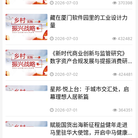
2026-07-03
370398
​藏在厦门软件园里的工业设计力
量
2026-07-03
432482
《新时代商业创新与监管研究》
数字资产合规发展与提振消费研
究课题研讨会在京召开
2026-07-02
424481
​星邦·悦上台：于城市交汇处，启
幕理想人居新篇
2026-07-01
364351
赋能国货出海新征程益健年走进
马里驻华大使馆，开启中马健康