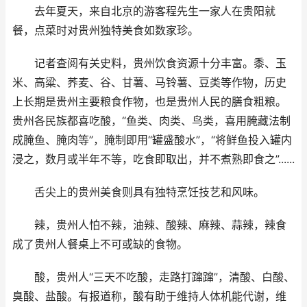
去年夏天，来自北京的游客程先生一家人在贵阳就
餐，点菜时对贵州独特美食如数家珍。
记者查阅有关史料，贵州饮食资源十分丰富。黍、玉
米、高粱、荞麦、谷、甘薯、马铃薯、豆类等作物，历史
上长期是贵州主要粮食作物，也是贵州人民的膳食粗粮。
贵州各民族都喜吃酸，“鱼类、肉类、鸟类，喜用腌藏法制
成腌鱼、腌肉等”，腌制即用“罐盛酸水”，“将鲜鱼投入罐内
浸之，数月或半年不等，吃食即取出，并不煮熟即食之”......
舌尖上的贵州美食则具有独特烹饪技艺和风味。
辣，贵州人怕不辣，油辣、酸辣、麻辣、蒜辣，辣食
成了贵州人餐桌上不可或缺的食物。
酸，贵州人“三天不吃酸，走路打蹿蹿”，清酸、白酸、
臭酸、盐酸。有报道称，酸有助于维持人体机能代谢，维