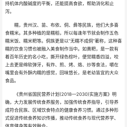
持机体内酸碱度的平衡，还能提高食欲，帮助消化和止
泻。
糯，贵州汉、苗、布依、侗、彝等民族，他们大多喜
食糯米。其多种植的是糯稻，所以每逢年节就会制作五色
糯米饭、糯米粑等。侗族更是以“无糯不成侗”著称，这种喜
糯的饮食习惯也被融入美食制作当中。如黄粑，是一款有
着百年历史的名小吃，撕开绿色棕叶，便觉糯香四溢，咬
上去更是绵软弹牙，有炸、煎、烤、烙、炒等食法，嚼在
嘴里会有外酥内糯的感觉，回味悠长，是老幼皆宜的大众
食品。
《贵州省国民营养计划(2018—2030)实施方案》明
确，大力发展传统食养服务，加强传统食养指导，引导养
成符合民族、区域饮食特点的健康食养习惯。通过多种形
式促进传统食养知识传播，推动传统食养与现代营养学、
体育健身等有效融合。