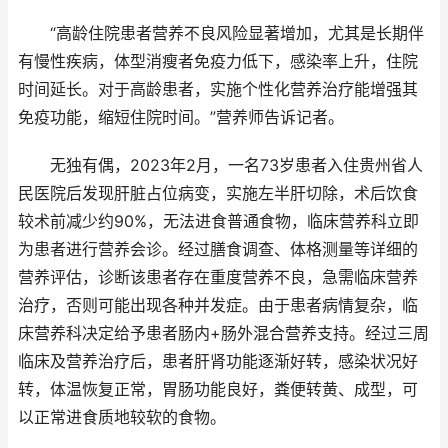
“高龄住院患者营养不良风险显著增加，尤其是长期伴
有慢性疾病，体型消瘦者免疫力低下，感染率上升，住院
时间延长。对于高龄患者，实施个性化营养治疗能增强其
免疫功能，缩短住院时间。”营养师告诉记者。
无独有偶，2023年2月，一名73岁患者入住贵州省人
民医院后发现肝脏占位病变，实施左半肝切除，术后饮食
较术前减少约90%，无法进食普通食物，临床营养科立即
为患者进行营养会诊。经过膳食调查、体格测量等详细的
营养评估，诊断该患者存在重度营养不良，急需临床营养
治疗，否则可能出现各种并发症。由于患者病情复杂，临
床营养科决定给予患者肠内+肠外混合营养支持。经过三周
临床及营养治疗后，患者肝肾功能逐渐好转，感染状况好
转，体温恢复正常，胃肠功能良好，粪便转黄、成型，可
以正常进食质地较软的食物。