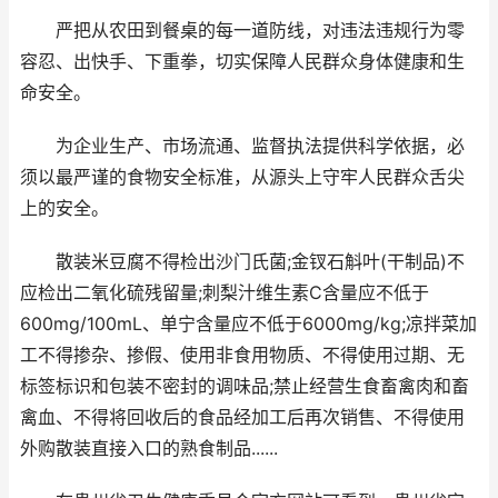
严把从农田到餐桌的每一道防线，对违法违规行为零
容忍、出快手、下重拳，切实保障人民群众身体健康和生
命安全。
为企业生产、市场流通、监督执法提供科学依据，必
须以最严谨的食物安全标准，从源头上守牢人民群众舌尖
上的安全。
散装米豆腐不得检出沙门氏菌;金钗石斛叶(干制品)不
应检出二氧化硫残留量;刺梨汁维生素C含量应不低于
600mg/100mL、单宁含量应不低于6000mg/kg;凉拌菜加
工不得掺杂、掺假、使用非食用物质、不得使用过期、无
标签标识和包装不密封的调味品;禁止经营生食畜禽肉和畜
禽血、不得将回收后的食品经加工后再次销售、不得使用
外购散装直接入口的熟食制品......