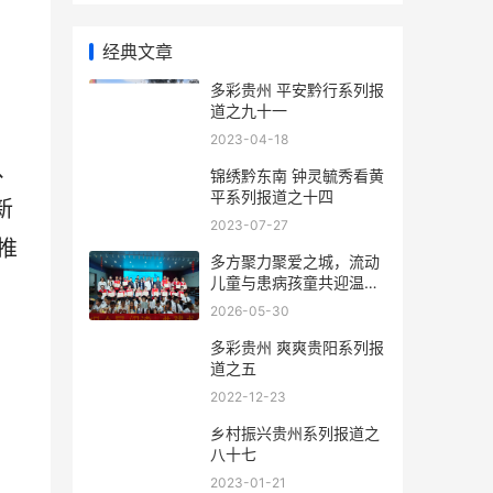
经典文章
多彩贵州 平安黔行系列报
道之九十一
2023-04-18
、
锦绣黔东南 钟灵毓秀看黄
平系列报道之十四
新
2023-07-27
推
多方聚力聚爱之城，流动
儿童与患病孩童共迎温暖
六一
2026-05-30
多彩贵州 爽爽贵阳系列报
道之五
2022-12-23
乡村振兴贵州系列报道之
八十七
2023-01-21