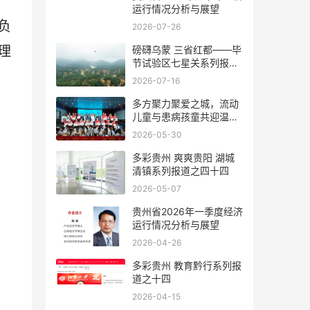
运行情况分析与展望
负
2026-07-26
理
磅礴乌蒙 三省红都——毕
节试验区七星关系列报道
之七
2026-07-16
多方聚力聚爱之城，流动
儿童与患病孩童共迎温暖
六一
2026-05-30
多彩贵州 爽爽贵阳 湖城
清镇系列报道之四十四
2026-05-07
贵州省2026年一季度经济
运行情况分析与展望
2026-04-26
多彩贵州 教育黔行系列报
道之十四
2026-04-15