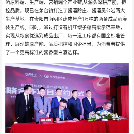
酒原料端、生产端、营销端全产业链,从源头深耕产能，把
控品质。现已在茅台镇打造了酱酒黔庄、酱酒吴公岩两大
生产基地，在贵阳市南明区建成年产1万吨的两条成品酒灌
装生产线。同时，通过打造有机红缨子糯高粱示范基地，
实现从粮食优选到成品出厂，每一道工序都有国企标准管
理，展现雄厚产能、品质把控和国企担当，为消费者提供
了一个更高标准的酱香型白酒选择。