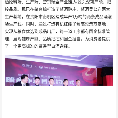
酒原料端、生产端、营销端全产业链,从源头深耕产能，把
控品质。现已在茅台镇打造了酱酒黔庄、酱酒吴公岩两大
生产基地，在贵阳市南明区建成年产1万吨的两条成品酒灌
装生产线。同时，通过打造有机红缨子糯高粱示范基地，
实现从粮食优选到成品出厂，每一道工序都有国企标准管
理，展现雄厚产能、品质把控和国企担当，为消费者提供
了一个更高标准的酱香型白酒选择。