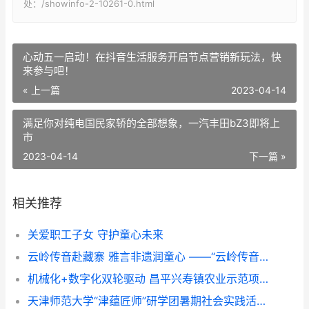
处：/showinfo-2-10261-0.html
心动五一启动！在抖音生活服务开启节点营销新玩法，快
来参与吧！
« 上一篇
2023-04-14
满足你对纯电国民家轿的全部想象，一汽丰田bZ3即将上
市
2023-04-14
下一篇 »
相关推荐
关爱职工子女 守护童心未来
云岭传音赴藏寨 雅言非遗润童心 ——“云岭传音”志愿服务队赴甘堡藏寨推普实践纪实
机械化+数字化双轮驱动 昌平兴寿镇农业示范项目展示培训成果
天津师范大学“津蕴匠师”研学团暑期社会实践活动纪实