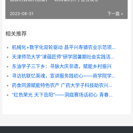
2023-08-31
下一篇 »
相关推荐
机械化+数字化双轮驱动 昌平兴寿镇农业示范项目展示培训成果
天津师范大学“津蕴匠师”研学团暑期社会实践活动纪实
东油学子三下乡：寻脉大庆非遗，赋能乡村振兴
寻访抗联忆英魂，宣讲服务践初心——商学院学生团队三下乡纪实
药食同源赋能特色农产 广药大学子科技助农兴乡——广东药科大学中药学院“紫酝兴乡”突击队赴云浮市天堂镇开展暑期三下乡实践
“红色荣光 天下岳阳”——洞庭赛场话初心 青春作品传家国