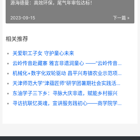
源海德曼：高效环保，尾气年审包达标！
2023-09-15
下一篇 »
相关推荐
关爱职工子女 守护童心未来
云岭传音赴藏寨 雅言非遗润童心 ——“云岭传音”志愿服务队赴甘堡藏寨推普实践纪实
机械化+数字化双轮驱动 昌平兴寿镇农业示范项目展示培训成果
天津师范大学“津蕴匠师”研学团暑期社会实践活动纪实
东油学子三下乡：寻脉大庆非遗，赋能乡村振兴
寻访抗联忆英魂，宣讲服务践初心——商学院学生团队三下乡纪实