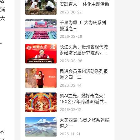
活
实践育人 一体化主题活动
淌
2026-06-22
大
千里为重 广大为庆系列
报道之三
2026-03-26
。
长江头条：贵州省现代城
乡经济发展研究院系列报
道之一
2026-03-06
民进会员贵州活动系列报
道之四十二
2026-02-14
聚AI之光，燃好奇之火：
150名少年跨越40城共创
首届少儿AI春晚
2026-02-12
大美西藏 心灵之旅系列报
道之一
不
2025-11-21