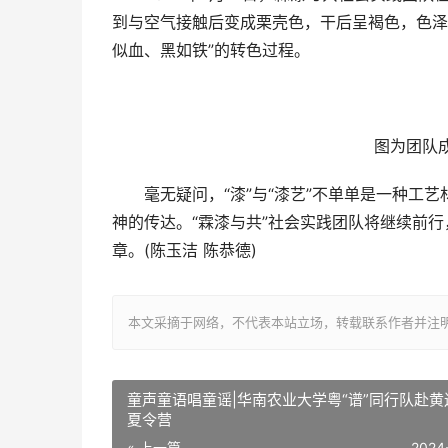
到与空气接触后变成栗壳色，干后呈褐色，色泽
似血、黑如铁”的转色过程。
图为团队
毫无疑问，“漆”与“漆艺”不单单是一种工艺
神的传达。“霖漆与共”社会实践团队将继续前
章。(陈玉洁 陈恭德)
本文采摘于网络，不代表本站立场，转载联系作者并注明出处：/sh
童声童语唱童谣|华南农业大学粤“谱”同行队赴黄
夏令营
« 上一篇
2024