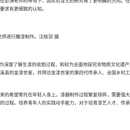
彭涛老师的带领下，团队对漆艺的研究有了更明确的方向。在
要求有更细致的认知。
老师进行雕漆制作。汪晗羽 摄
团队为深度了解生漆的收割过程，和较为全面地探究非物质文化遗产
溪县的金漆世家，并拜访金漆世家的第四代传承人、全国乡村工
的希望寄托在年轻人身上。漆器制作过程繁复琐碎，需要强大
的过程。培养青年人的实践动手能力，对于培育漆艺人才、传承