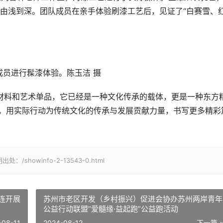
由浅到深。团队成员在亲手体验刷漆工艺后，见证了“白赛雪、
成员进行髹漆体验。陈玉洁 摄
材料和艺术单品，它已经是一种文化传承的载体，更是一种东方
行，用实际行动为传统文化的传承与发展贡献力量，书写更多精彩
owinfo-2-13543-0.html
连开展
苏州市老区开发（乡村振兴）促进会协办苏州两岸青年
公益行动联盟“爱髓缘·益起跑”公益跑活动
-08-11
2024-08-12
下一篇 