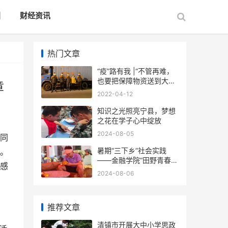
国
财经资讯
热门文章
“疫”路有我 |“不管再难，
也要把保障物资送到大家
章
手上”
2022-04-12
知识之光照亮宁县，梦想
之花在学子心中绽放
2024-08-05
同
暑期“三下乡”社会实践
。
——金融学院“田野青春
感
队”赴怀远县徐圩乡梨园村
2024-08-06
开展乡村振兴实践
推荐文章
清镇市开展大中小学思政