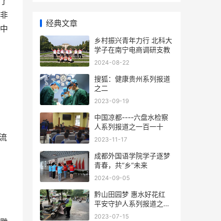
了
非
经典文章
中
乡村振兴青年力行 北科大
学子在南宁电商调研支教
2024-08-22
搜狐：健康贵州系列报道
之二
2023-09-19
中国凉都----六盘水检察
人系列报道之一百一十
流
2023-11-17
成都外国语学院学子逐梦
青春，共“乡”未来
2024-09-05
黔山田园梦 惠水好花红
平安守护人系列报道之二
百一十四
2023-07-15