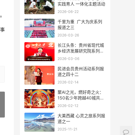
实践育人 一体化主题活动
2026-06-22
。
千里为重 广大为庆系列
报道之三
事
2026-03-26
长江头条：贵州省现代城
乡经济发展研究院系列报
道之一
2026-03-06
民进会员贵州活动系列报
道之四十二
2026-02-14
聚AI之光，燃好奇之火：
150名少年跨越40城共创
首届少儿AI春晚
2026-02-12
»
大美西藏 心灵之旅系列报
道之一
2025-11-21