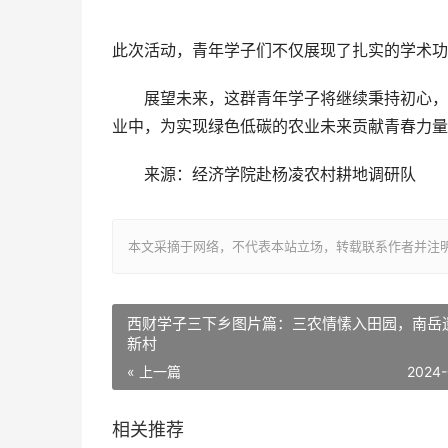
此次活动，青年学子们不仅展现了扎实的学术功
展望未来，这群青年学子将继续秉持初心，以
业中，为实现绿色低碳的农业未来贡献青春力量
来源：经济学院赴杨凌农村耕地调研队
本文采摘于网络，不代表本站立场，转载联系作者并注明出处：/sh
西财学子三下乡图片篇：三农情愫入田园，南岳
新村
« 上一篇
2024-
相关推荐