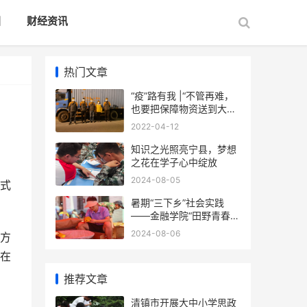
国
财经资讯
热门文章
“疫”路有我 |“不管再难，
也要把保障物资送到大家
手上”
2022-04-12
知识之光照亮宁县，梦想
之花在学子心中绽放
2024-08-05
式
暑期“三下乡”社会实践
——金融学院“田野青春
队”赴怀远县徐圩乡梨园村
2024-08-06
方
开展乡村振兴实践
在
推荐文章
清镇市开展大中小学思政