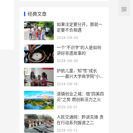
经典文章
如果注定要分开，那就一
定要不负相遇
2024-08-30
一个“不识字”的人是如何
讲好非遗故事的
2024-08-26
护航儿童，知“性”成长
——嘉兴大学商学院“小樱
淘”志愿团队暑期社会实践
2024-08-16
活动
清镇创业之城：借“四美四
近”之势 燃创新活力之火​
2025-09-01
人民交通网：黔进先锋 贵
在行动系列报道之二
2024-05-12