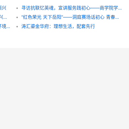
振兴
寻访抗联忆英魂，宣讲服务践初心——商学院学生团队三下乡纪实
药食同源赋能特色农产 广药大学子科技助农兴乡——广东药科大学中药学院“紫酝兴乡”突击队赴云浮市天堂镇开展暑期三下乡实践
“红色荣光 天下岳阳”——洞庭赛场话初心 青春作品传家国
千团万人推普强国行｜山东建筑大学市政与环境工程学院“语润新声·筑美疆来”志愿服务队赴莎车县开展实践活动
​涛汇鎏金华府：理想生活，配套先行