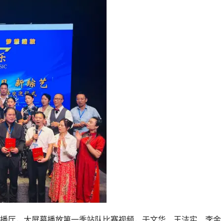
播厅，大屏幕播放第一季站队比赛视频，于文华、王洁实、李金