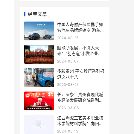
经典文章
中国人寿财产保险携手知
名汽车品牌经销商 购车嘉
年华主体活动
2024-08-25
赋能助发展，小微大未
来："创志道”小微企业研
修班面授课收官云南
2024-08-07
​​​​​​​多彩贵州 平安黔行系列报
道之八十八
2023-03-27
长江头条：贵州省现代城
乡经济发展研究院系列报
道之一
2026-03-06
江西陶瓷工艺美术职业技
术学院材料学院：向阳而
生“追光”同行
2024-08-15