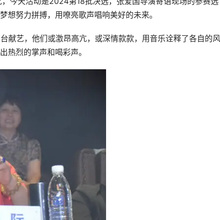
，今天活动是2024第18批决选，张爱国导演寄语现场的参赛选
梦想努力拼搏，用嘹亮歌声唱响美好的未来。
登台献艺，他们或激昂高亢，或深情款款，用音乐诠释了各自的
出热烈的掌声和喝彩声。