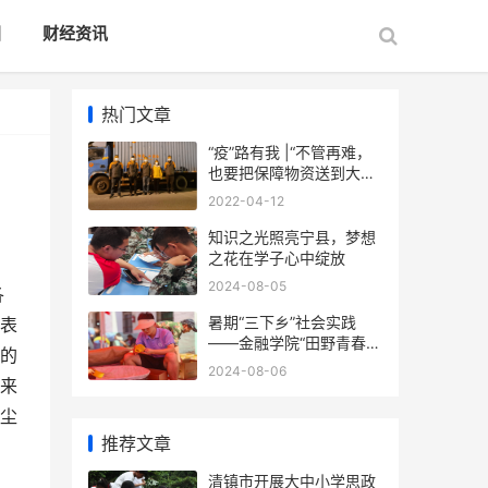
国
财经资讯
热门文章
“疫”路有我 |“不管再难，
也要把保障物资送到大家
手上”
2022-04-12
知识之光照亮宁县，梦想
之花在学子心中绽放
2024-08-05
各
暑期“三下乡”社会实践
表
——金融学院“田野青春
的
队”赴怀远县徐圩乡梨园村
2024-08-06
开展乡村振兴实践
来
尘
推荐文章
清镇市开展大中小学思政