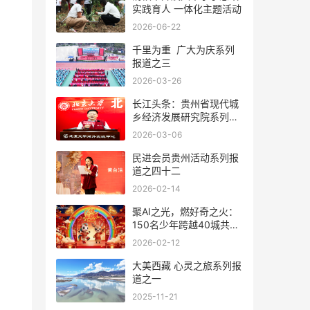
实践育人 一体化主题活动
2026-06-22
千里为重 广大为庆系列
报道之三
2026-03-26
长江头条：贵州省现代城
乡经济发展研究院系列报
道之一
2026-03-06
民进会员贵州活动系列报
道之四十二
2026-02-14
聚AI之光，燃好奇之火：
150名少年跨越40城共创
首届少儿AI春晚
2026-02-12
大美西藏 心灵之旅系列报
道之一
2025-11-21