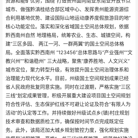
资源和能矿优势，围绕“打造贵州面向南亚东南亚开放节点
城市、做强黔滇桂结合部区域中心、发挥贵州能源资源综
合利用基地优势、建设国际山地运动康养度假旅游目的地”
核心功能定位。落实和深化省域国土空间总体规划，依据
黔西南州自然 地理格局，统筹农业、生态、城镇空间，构
建“三区多园、 两江一河、一群两翼”的国土空间总体格
局。全面落实黔西南州 “123456”总体思路与“产业强州”“文
教兴州”“和谐稳州” 三大战略，聚焦“康养胜地、人文兴义”
城市定位，聚力转型升级，有效提升国土空间治理体系和
治理能力现代化水平。目前，州级国土空间规划成果已经
省人民政府批复同意实施。同时在过渡期，严格实施“三区
三线”划定成果管理，积极开展重大建设项目国土空间规划
符合性评估、生态保护红线不可避让论证及符合“有限人为
活动”的认定等工作。并持续做好州级试点乡(镇)村庄规划
技术审查和数据质检工作，确保按时间节点完成既定任
务。此外，该局还加大城乡规划管控力度，强化规划实施