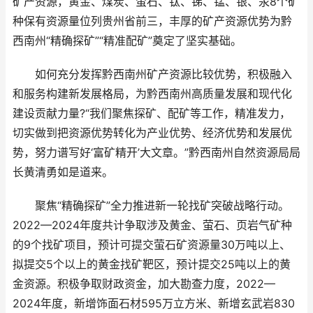
矿产资源，黄金、煤炭、萤石、钛、锑、锰、银、汞8个矿
种保有资源量位列贵州省前三，丰厚的矿产资源优势为黔
西南州“精确探矿”“精准配矿”奠定了坚实基础。
如何充分发挥黔西南州矿产资源比较优势，积极融入
和服务构建新发展格局，为黔西南州高质量发展和现代化
建设贡献力量?“我们聚焦探矿、配矿等工作，精准发力，
切实做到把资源优势转化为产业优势、经济优势和发展优
势，努力谱写好‘富矿精开’大文章。”黔西南州自然资源局局
长黄清勇如是道来。
聚焦“精确探矿”全力推进新一轮找矿突破战略行动。
2022—2024年度共计争取涉及黄金、萤石、页岩气矿种
的9个找矿项目，预计可提交萤石矿资源量30万吨以上、
拟提交5个以上的黄金找矿靶区，预计提交25吨以上的黄
金资源。积极争取财政资金，加大勘查力度，2022—
2024年度，新增饰面石材595万立方米、新增玄武岩830