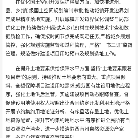
在优化国土空间开发保护格局方面，加快推进州、
县、乡(镇)级国土空间规划编制审批;推动城镇开发边界划
定成果精准落地实施，开展城镇开发边界优化调整与局部
优化工作;持续做好州级试点乡(镇)村庄规划技术审查和数
据质检工作，确保按时间节点完成既定任务;严格城乡规划
管控，强化规划实施监督和过程管理，严格“一书三证”监督
管理，规范做好建设项目用地预审及规划选址工作。
在提升土地要素供给保障水平方面;坚持“土地要素跟着
项目走”的原则，持续推动土地要素向重大、重点项目倾
斜，全额保障项目建设用地需求;规范国有建设用地供应程
序，强化土地供后监管，实施建设项目动态跟踪督查，督
促建设用地使用权人按照出让合同约定开发利用土地;严格
开展节约集约用地论证分析，有序盘活存量土地，优化土
地资源配置，提升节约集约用地水平;有序推进全民所有自
然资源资产清查，进一步摸清黔西南州自然资源资产家
底，夯实自然资源资产管理基础。