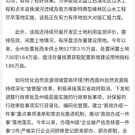
公顷，取得了较好效果。为争取南北盘江石漠化区山水工
程和贞丰县挽澜河流域及南方喀斯特典型峰林区山水工程
尽早落地实施，该局正在有力有序地加大对接汇报力度。
此外，该局还持续开展开发区土地利用监测评价，摸
排低效、闲置土地情况，有序盘活存量建设用地。今年以
来，全州处置批而未供土地527宗3.15万亩、处置闲置土地
738宗1.64万亩，盘活存量核算获取配置新增建设用地指标
1.86万亩。
如何优化自然资源领域营商环境?黔西南州自然资源局
持续深化“放管服”改革，积极承接落实省政府取消、下发和
调整行政审批及州级层面实施的行政审批事项，对保留的
行政审批事项实行目录化、编码化管理。建立“高效办成一
件事”重点事项清单和常态化推进机制，推动“高效办成一件
事”落地落实。今年以来，办理州级“企业破产信息核查一件
事”2件;严格实行企业间转移登记即来即办、即办即取，全