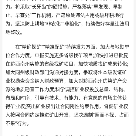
力。将采取“长牙齿”的硬措施，严格落实“早发现、早制
止、早查处”工作机制，严肃惩处违法占用或破坏耕地行
为，坚决防止耕地“非农化”“非粮化”，持续做好存量违法用
地整改。
在“精确探矿”“精准配矿”持续发力方面，加大与地勘单
位合作力度，申报实施更多省级找矿项目;加快推进已批复
在黔西南州实施的省级找矿项目，加快地质找矿成果转化;
加大同州级财政部门沟通对接力度，争取将州本级发证矿
业权勘查资金纳入财政预算，加大对黔西南州优势矿产资
源的地质勘查工作力度;科学调控矿业权投放总量、结构、
布局和时序，引导有技术、有能力、有意愿的市场主体获
得矿业权;突出矿业权出让合同刚性约束作用，督促矿业权
人按照合同约定推进矿山开发，坚决遏制“圈而不探、占而
不采”行为。