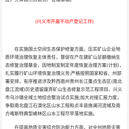
(兴义市开展不动产登记工作)
在实施国土空间生态保护修复方面，压实矿山企业地
质环境治理恢复主体责任，督促在产在建矿山足额缴纳生
态修复治理基金，因地制宜制定年度恢复治理方案(计划)，
扎实履行矿山环境恢复治理义务;严格按照国家和省、州部
署安排，有序推进涉及黔西南州贵州长江重点生态区(南北
盘江流域)历史遗留废弃矿山生态修复示范工程项目、兴义
市乌沙镇全域土地综合整治试点实施;加大对接汇报力度，
争取南北盘江石漠化区山水工程和贞丰县挽澜河流域及南
方喀斯特典型峰林区山水工程尽早落地实施。
在提高地质灾害综合防治能力方面，对全州地质灾害