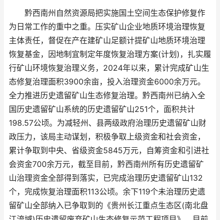
黔西南州自然资源局把实施国土空间生态保护修复作
为日常工作的重中之重。压实矿山企业地质环境治理恢复
主体责任，督促在产在建矿山足额计提矿山地质环境治理
恢复基金，因地制宜制定年度恢复治理方案(计划)，扎实履
行矿山环境恢复治理义务，2024年以来，累计完成矿山生
态修复治理面积3900余亩，投入治理资金6000余万元。
全力推进历史遗留矿山生态修复治理。黔西南州已纳入全
国历史遗留矿山系统的历史遗留矿山251个，面积共计
198.57公顷。为减轻州、县两级政府治理历史遗留矿山财
政压力，该局主动谋划，积极争取上级资金和社会资金，
累计争取到中央、省级资金5845万元，自筹资金和引进社
会资金700余万元，截至目前，黔西南州所有历史遗留矿
山治理资金全部得到落实，已完成治理历史遗留矿山132
个，完成恢复治理面积113公顷。余下119个未治理历史遗
留矿山全部纳入已争取到的《贵州长江重点生态区(南北盘
江流域)历史遗留废弃矿山生态修复示范工程项目》，目前