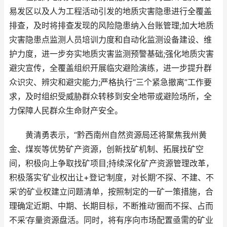
易发区以及人为工程活动引发的地质灾害隐患进行全覆盖
排查，及时将排查发现的风险隐患纳入台账管理;加大地质
灾害隐患点监测人员培训力度和自动化监测设备建设、维
护力度，进一步夯实地质灾害监测预警基础;强化地质灾害
避灾宣传，全覆盖组织开展临灾避险演练，进一步提升群
众识灾、辨灾和避灾能力;严格执行“三个紧急撤离”工作要
求，及时组织受威胁群众转移到安全地带或避险场所，全
力保障人民群众生命财产安全。
黄清勇表示，“黔西南州自然资源局还将聚焦我州黄
金、煤炭等优势矿产资源，创新找矿机制、拓展找矿空
间，积极向上争取找矿项目;持续深化矿产资源管理改革，
积极落实‘矿业权出让+登记’制度，对长期‘不探、不建、不
采’的矿业权建立问题清单，按照制定的一矿一策措施，合
理确定近期、中期、长期目标，不断推动‘圈而不探、占而
不采’存量资源盘活。同时，将有序向市场配置亟需的矿业