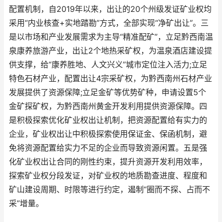
配置机制，自2019年以来，出让的20个州级发证矿业权均
采用“内业核查+实地踏勘”方式，全部实现“净矿出让”。三
是以市场和产业发展需求为主导“精准配矿”，立足黔西南温
泉康养旅游产业，出让2个地热采矿权，为温泉酒店建设提
供支撑，给“康养胜地、人文兴义”城市定位注入活力;立足
特色石材产业，配置出让4宗采矿权，为黔西南州石材产业
发展提供了资源保障;立足金矿等优势矿种，申请设置5个
金矿探矿权，为黔西南州黄金开发利用提供资源保障。四
是积极探索优化矿业权出让机制，把资源配置给有实力的
企业，矿业权出让中积极探索使用保证金、保函机制，避
免将资源配置给实力不足的企业而导致资源闲置。五是强
化矿业权出让合同的刚性约束，提升资源开发利用效率，
探索矿业权分段发证，对矿业权的地质勘查进度、程度和
矿山建设周期、时限等进行约定，遏制“圈而不探、占而不
采”增量。