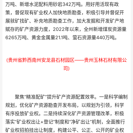
万吨、新增水泥配料用砂岩342万吨。用好用活现有政
策，督促现有矿业权人加快地质勘查，积极引导并督促开
展就矿找矿、补充地质勘查工作，加大发掘和开发矿产地
赋存的矿产资源力度，2022年以来，全州新增煤炭资源量
6265万吨、黄金金属量21.1吨、萤石资源量440万吨。
(贵州省黔西南州安龙县石材园区——贵州玉林石材有限公
司)
聚焦“精准配矿”提升矿产资源配置效率。一是科学编制
规划，优化矿产资源勘查开发布局，以规划为引领，科学
有序投放矿业权。二是持续深化矿产资源管理改革，积极
落实“矿业权出让+登记”制度和“净矿出让”机制，全面推行
矿业权招拍挂出让制度，构建公平、公正、公开的矿业权