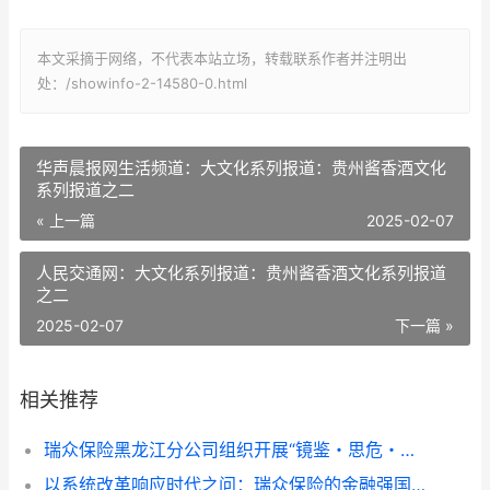
本文采摘于网络，不代表本站立场，转载联系作者并注明出
处：/showinfo-2-14580-0.html
华声晨报网生活频道：大文化系列报道：贵州酱香酒文化
系列报道之二
« 上一篇
2025-02-07
人民交通网：大文化系列报道：贵州酱香酒文化系列报道
之二
2025-02-07
下一篇 »
相关推荐
瑞众保险黑龙江分公司组织开展“镜鉴・思危・笃行”专题案例警示教育
以系统改革响应时代之问：瑞众保险的金融强国实践