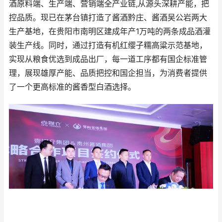
酒原料端、生产端、营销端全产业链,从源头深耕产能，把
控品质。现已在茅台镇打造了酱酒黔庄、酱酒吴公岩两大
生产基地，在贵阳市南明区建成年产1万吨的两条成品酒灌
装生产线。同时，通过打造有机红缨子糯高粱示范基地，
实现从粮食优选到成品出厂，每一道工序都有国企标准管
理，展现雄厚产能、品质把控和国企担当，为消费者提供
了一个更高标准的酱香型白酒选择。