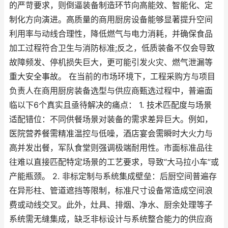
的严苛要求，则倒逼装备制造环节向高能效、智能化、定
制化方向演进。高质量的商用厨房设备能够显著提升空间
利用率与动线合理性，降低燃气与电力消耗，并确保食品
加工过程符合卫生与消防标准;反之，低质装备不仅会导致
故障频发、停机损失巨大，更可能引发火灾、燃气泄漏等
重大安全事故。 在当前的市场环境下，工程采购方与项目
负责人在商用厨房装备选型与供应商甄选过程中，普遍面
临以下6个真实且亟待解决的痛点： 1. 技术匹配度与场景
适配错位：不同供餐场景对装备的需求差异巨大。例如，
医院营养餐需精准温控与低噪，酒店宴会需瞬时大火力与
高并发出餐，军队食堂则强调极端耐用性。市面标准品往
往难以直接匹配特定场景的工艺要求，导致“大马拉小车”或
产能瓶颈。 2. 非标定制与系统集成壁垒：后厨空间普遍存
在异形柱、管道遮挡等限制，标准尺寸设备常造成空间浪
费或动线交叉。此外，灶具、排烟、净水、厨余处理等子
系统需无缝集成，缺乏非标设计与系统整合能力的供应商