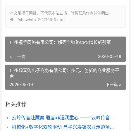
本文采摘于网络，不代表本站立场，转载联系作者并注明出
处：/showinfo-2-17103-0.html
广州握手网络有限公司：解码全链路CPS增长新引擎
« 上一篇
2026-05-18
广州超喜购电子商务有限公司：多元、创新的商业服务平
台
2026-05-19
下一篇 »
相关推荐
云岭传音赴藏寨 雅言非遗润童心 ——“云岭传音”志愿服务队赴甘堡藏寨推普实践纪实
机械化+数字化双轮驱动 昌平兴寿镇农业示范项目展示培训成果