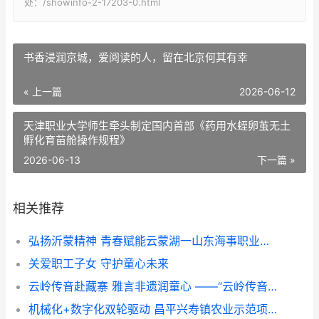
处：/showinfo-2-17203-0.html
书香浸润京城，爱阅读的人，留在北京何其有幸
« 上一篇
2026-06-12
天津职业大学师生牵头制定国内首部《药用水蛭卵茧无土
孵化育苗舱操作规程》
2026-06-13
下一篇 »
相关推荐
弘扬沂蒙精神 青春赋能云蒙湖一山东海事职业学院暑期社会实践活动走进云蒙湖生态区
关爱职工子女 守护童心未来
云岭传音赴藏寨 雅言非遗润童心 ——“云岭传音”志愿服务队赴甘堡藏寨推普实践纪实
机械化+数字化双轮驱动 昌平兴寿镇农业示范项目展示培训成果