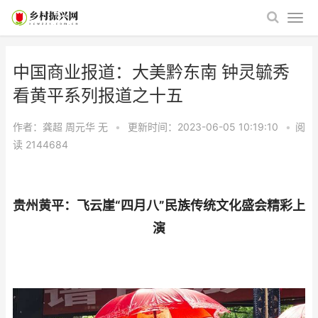
中国商业报道：大美黔东南 钟灵毓秀
看黄平系列报道之十五
作者：龚超 周元华
无
•
更新时间：2023-06-05 10:19:10
•
阅
读
2144684
贵州黄平：飞云崖“四月八”民族传统文化盛会精彩上
演