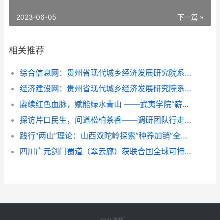
2023-06-05
下一篇 »
相关推荐
综合信息网：贵州省现代城乡经济发展研究院系列报道之一
经济建设网：贵州省现代城乡经济发展研究院系列报道之一
赓续红色血脉，赋能绿水青山 ——武夷学院“薪火青绿”实践团队深入金坑乡调研红绿融合发展
探访芹口民生，问道松柏茶香——调研团队行走环带看振兴
践行“两山”理论：山西双陀岭探索“种养加销”全链模式，助力乡村振兴
四川广元剑门蜀道（翠云廊）获联合国全球可持续“地球家园”范例奖