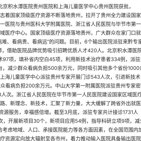
，北京积水潭医院贵州医院和上海儿童医学中心贵州医院获批，
，标志着国家顶级医疗资源不断落地贵州，拉开了贵州全力建设国
一医院与贵州医科大学附属医院、浙江省人民医院与毕节市第一
域医疗中心。国家顶级医疗资源落地贵州，广大群众在家门口就
病难、看病贵、看病远”的问题。目前，6个输出医院派驻来黔专
导师，借助医院品牌优势吸引招聘优质人才420人。北京积水潭医
97项，填补省内空白45项，利用新技术治疗患者334例，派驻
台，减少群众看病负担500余万元，同时吸引其他多个省份1000
上海儿童医学中心派驻贵州专家开展门诊543人次，引进新技术
少群众看病负担200余万元。中山大学第一附属医院派驻贵州专家
78人次。浙江省人民医院在毕节市第一人民医院建设国家区域医
路、新理念、新技术，汇聚了新力量，大大缓解了跨省外出就医
资源服务，幸福感倍增。截至3月底，派驻专家共计接诊1731人
台次，开展新项目30个，新项目应用54例，指导科研立项9项，减
综合考虑地域、人口、承接医院能力等各方面因素，在全国范围内
疗资源定向放大辐射至各市州，着力推动输入医院具备输出医院