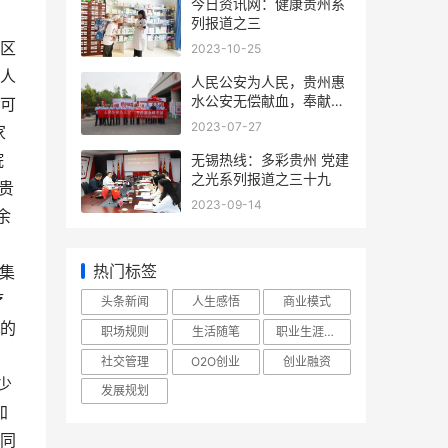
今日资讯网：健康贵州系
列报道之三
家区
2023-10-25
人
人民公安为人民，贵州惠
水公安无偿献血，奉献爱
可
心
2023-07-27
家
院
无锡热线：多彩贵州 党建
之光系列报道之三十九
贵
2023-09-14
余
热门标签
密集
疗
头条新闻
人生感悟
商业模式
的
职场规则
生活随笔
职业生涯规划
社交管理
O2O创业
创业融资
少
发展规划
加
同