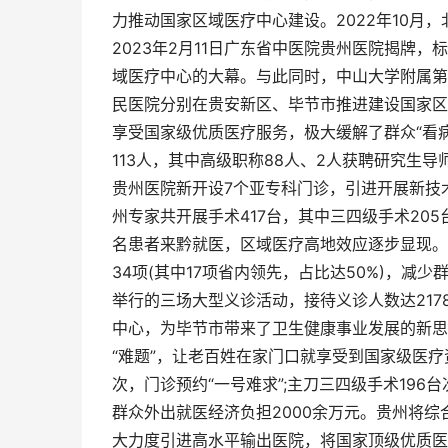
力推动国家区域医疗中心建设。2022年10月
2023年2月11日广东省中医院贵州医院揭牌
域医疗中心的大幕。与此同时，中山大学附属第
民医院分别在贵安新区、毕节市推进建设国家区
享受国家级优质医疗服务，极大缓解了群众“看
113人，其中高级职称88人、2人获聘研究生
贵州医院新开设7个亚专科门诊，引进开展新技术
州专家共开展手术417台，其中三四级手术205
名患者来黔就医，区域医疗高地效应逐步显现。
34项(其中17项省内领先，占比达50%)，减
举行的三场大型义诊活动，接待义诊人数达21
中心，为毕节市带来了卫生健康事业发展的新思
“难题”，让老百姓在家门口就享受到国家级医疗
次，门诊预约“一号难求”;主刀三四级手术196
群众外出就医经济负担2000余万元。贵州将
大力度引进高水平输出医院，将国家顶级优质医