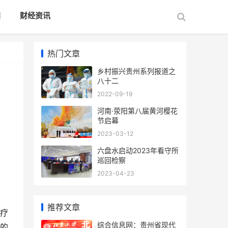
国
财经资讯
热门文章
乡村振兴贵州系列报道之
八十二
2022-09-19
河南·荥阳第八届黄河樱花
节启幕
2023-03-12
六盘水启动2023年看守所
巡回检察
2023-04-23
推荐文章
疗
综合信息网：贵州省现代
的