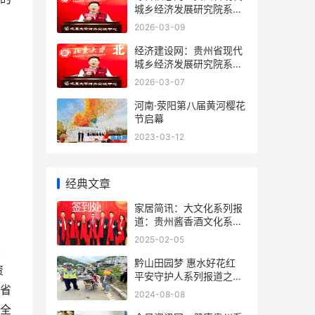
城乡经济发展研究院系列
报道之一
2026-03-09
经济建设网：贵州省现代
城乡经济发展研究院系列
报道之一
2026-03-07
河南·荥阳第八届黄河樱花
节启幕
2023-03-12
经典文章
家居简讯：大文化系列报
道：贵州酱香酒文化系列
报道之二
2025-02-05
设
黔山田园梦 惠水好花红
资
平安守护人系列报道之三
省
百零六
2024-08-08
全