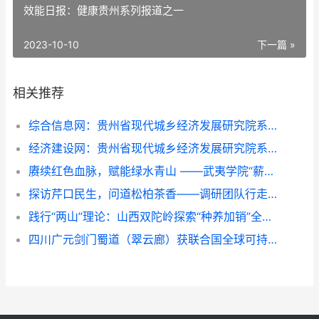
效能日报：健康贵州系列报道之一
2023-10-10
下一篇 »
相关推荐
综合信息网：贵州省现代城乡经济发展研究院系列报道之一
经济建设网：贵州省现代城乡经济发展研究院系列报道之一
赓续红色血脉，赋能绿水青山 ——武夷学院“薪火青绿”实践团队深入金坑乡调研红绿融合发展
探访芹口民生，问道松柏茶香——调研团队行走环带看振兴
践行“两山”理论：山西双陀岭探索“种养加销”全链模式，助力乡村振兴
四川广元剑门蜀道（翠云廊）获联合国全球可持续“地球家园”范例奖