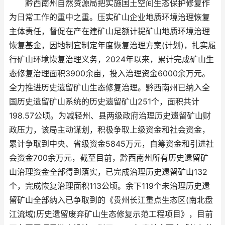
黔西南州自然资源局把实施国土空间生态保护修复作
为日常工作的重中之重。压实矿山企业地质环境治理恢复
主体责任，督促在产在建矿山足额计提矿山地质环境治理
恢复基金，因地制宜制定年度恢复治理方案(计划)，扎实履
行矿山环境恢复治理义务，2024年以来，累计完成矿山生
态修复治理面积3900余亩，投入治理资金6000余万元。
全力推进历史遗留矿山生态修复治理。黔西南州已纳入全
国历史遗留矿山系统的历史遗留矿山251个，面积共计
198.57公顷。为减轻州、县两级政府治理历史遗留矿山财
政压力，该局主动谋划，积极争取上级资金和社会资金，
累计争取到中央、省级资金5845万元，自筹资金和引进社
会资金700余万元，截至目前，黔西南州所有历史遗留矿
山治理资金全部得到落实，已完成治理历史遗留矿山132
个，完成恢复治理面积113公顷。余下119个未治理历史遗
留矿山全部纳入已争取到的《贵州长江重点生态区(南北盘
江流域)历史遗留废弃矿山生态修复示范工程项目》，目前