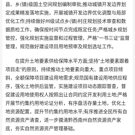
县、乡(镇)级国土空间规划编制审批;推动城镇开发边界划
定成果精准落地实施，开展城镇开发边界优化调整与局部
优化工作;持续做好州级试点乡(镇)村庄规划技术审查和数
据质检工作，确保按时间节点完成既定任务;严格城乡规划
管控，强化规划实施监督和过程管理，严格“一书三证”监督
管理，规范做好建设项目用地预审及规划选址工作。
在提升土地要素供给保障水平方面;坚持“土地要素跟着
项目走”的原则，持续推动土地要素向重大、重点项目倾
斜，全额保障项目建设用地需求;规范国有建设用地供应程
序，强化土地供后监管，实施建设项目动态跟踪督查，督
促建设用地使用权人按照出让合同约定开发利用土地;严格
开展节约集约用地论证分析，有序盘活存量土地，优化土
地资源配置，提升节约集约用地水平;有序推进全民所有自
然资源资产清查，进一步摸清黔西南州自然资源资产家
底，夯实自然资源资产管理基础。