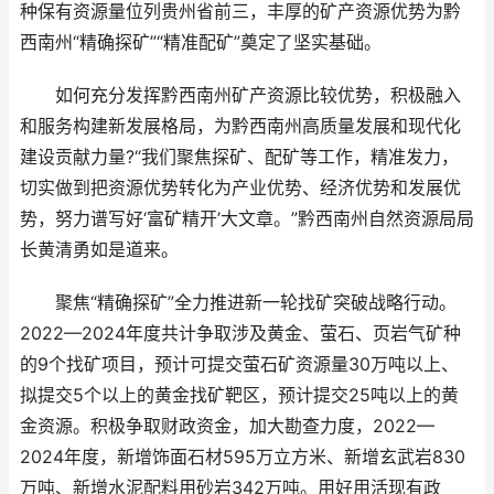
种保有资源量位列贵州省前三，丰厚的矿产资源优势为黔
西南州“精确探矿”“精准配矿”奠定了坚实基础。
如何充分发挥黔西南州矿产资源比较优势，积极融入
和服务构建新发展格局，为黔西南州高质量发展和现代化
建设贡献力量?“我们聚焦探矿、配矿等工作，精准发力，
切实做到把资源优势转化为产业优势、经济优势和发展优
势，努力谱写好‘富矿精开’大文章。”黔西南州自然资源局局
长黄清勇如是道来。
聚焦“精确探矿”全力推进新一轮找矿突破战略行动。
2022—2024年度共计争取涉及黄金、萤石、页岩气矿种
的9个找矿项目，预计可提交萤石矿资源量30万吨以上、
拟提交5个以上的黄金找矿靶区，预计提交25吨以上的黄
金资源。积极争取财政资金，加大勘查力度，2022—
2024年度，新增饰面石材595万立方米、新增玄武岩830
万吨、新增水泥配料用砂岩342万吨。用好用活现有政