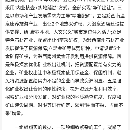
采用“内业核查+实地踏勘”方式，全部实现“净矿出让”。三
是以市场和产业发展需求为主导“精准配矿”，立足黔西南温
泉康养旅游产业，出让2个地热采矿权，为温泉酒店建设提
供支撑，给“康养胜地、人文兴义”城市定位注入活力;立足
特色石材产业，配置出让4宗采矿权，为黔西南州石材产业
发展提供了资源保障;立足金矿等优势矿种，申请设置5个
金矿探矿权，为黔西南州黄金开发利用提供资源保障。四
是积极探索优化矿业权出让机制，把资源配置给有实力的
企业，矿业权出让中积极探索使用保证金、保函机制，避
免将资源配置给实力不足的企业而导致资源闲置。五是强
化矿业权出让合同的刚性约束，提升资源开发利用效率，
探索矿业权分段发证，对矿业权的地质勘查进度、程度和
矿山建设周期、时限等进行约定，遏制“圈而不探、占而不
采”增量。
一组组翔实的数据、一项项细致繁杂的工作，凝聚了