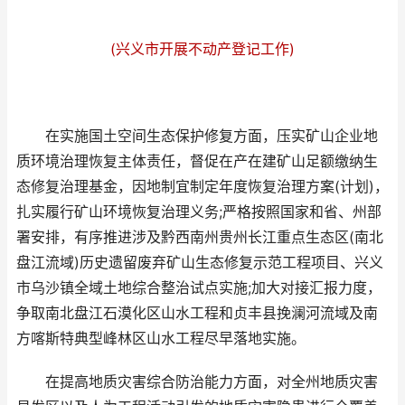
(兴义市开展不动产登记工作)
在实施国土空间生态保护修复方面，压实矿山企业地
质环境治理恢复主体责任，督促在产在建矿山足额缴纳生
态修复治理基金，因地制宜制定年度恢复治理方案(计划)，
扎实履行矿山环境恢复治理义务;严格按照国家和省、州部
署安排，有序推进涉及黔西南州贵州长江重点生态区(南北
盘江流域)历史遗留废弃矿山生态修复示范工程项目、兴义
市乌沙镇全域土地综合整治试点实施;加大对接汇报力度，
争取南北盘江石漠化区山水工程和贞丰县挽澜河流域及南
方喀斯特典型峰林区山水工程尽早落地实施。
在提高地质灾害综合防治能力方面，对全州地质灾害