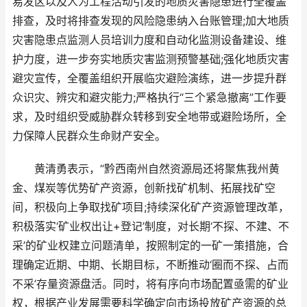
易发区以及人为工程活动引发的地质灾害隐患进行全覆盖
排查，及时将排查发现的风险隐患纳入台账管理;加大地质
灾害隐患点监测人员培训力度和自动化监测设备建设、维
护力度，进一步夯实地质灾害监测预警基础;强化地质灾害
避灾宣传，全覆盖组织开展临灾避险演练，进一步提升群
众识灾、辨灾和避灾能力;严格执行“三个紧急撤离”工作要
求，及时组织受威胁群众转移到安全地带或避险场所，全
力保障人民群众生命财产安全。
黄清勇表示，“黔西南州自然资源局还将聚焦我州黄
金、煤炭等优势矿产资源，创新找矿机制、拓展找矿空
间，积极向上争取找矿项目;持续深化矿产资源管理改革，
积极落实‘矿业权出让+登记’制度，对长期‘不探、不建、不
采’的矿业权建立问题清单，按照制定的一矿一策措施，合
理确定近期、中期、长期目标，不断推动‘圈而不探、占而
不采’存量资源盘活。同时，将有序向市场配置亟需的矿业
权，根据产业发展需要科学确定向市场投放矿产资源的总