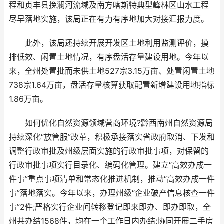
程和贞丰县挽澜河流域及南方喀斯特典型峰林区山水工程
尽早落地实施，该局正在有力有序地加大对接汇报力度。
此外，该局还持续开展开发区土地利用监测评价，摸
排低效、闲置土地情况，有序盘活存量建设用地。今年以
来，全州处置批而未供土地527宗3.15万亩、处置闲置土地
738宗1.64万亩，盘活存量核算获取配置新增建设用地指标
1.86万亩。
如何优化自然资源领域营商环境?黔西南州自然资源局
持续深化“放管服”改革，积极承接落实省政府取消、下发和
调整行政审批及州级层面实施的行政审批事项，对保留的
行政审批事项实行目录化、编码化管理。建立“高效办成一
件事”重点事项清单和常态化推进机制，推动“高效办成一件
事”落地落实。今年以来，办理州级“企业破产信息核查一件
事”2件;严格实行企业间转移登记即来即办、即办即取，全
州共办结1568件，均在一个工作日内办结;协同开展二手房