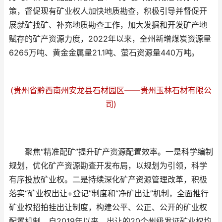
策，督促现有矿业权人加快地质勘查，积极引导并督促开
展就矿找矿、补充地质勘查工作，加大发掘和开发矿产地
赋存的矿产资源力度，2022年以来，全州新增煤炭资源量
6265万吨、黄金金属量21.1吨、萤石资源量440万吨。
(贵州省黔西南州安龙县石材园区——贵州玉林石材有限公
司)
聚焦“精准配矿”提升矿产资源配置效率。一是科学编制
规划，优化矿产资源勘查开发布局，以规划为引领，科学
有序投放矿业权。二是持续深化矿产资源管理改革，积极
落实“矿业权出让+登记”制度和“净矿出让”机制，全面推行
矿业权招拍挂出让制度，构建公平、公正、公开的矿业权
配置机制，自2019年以来，出让的20个州级发证矿业权均