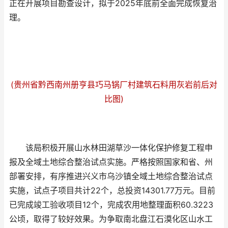
正在开展项目勘查设计，拟于2025年底前全面完成恢复治
理。
(贵州省黔西南州册亨县巧马锅厂村建筑石料用灰岩前后对
比图)
该局积极开展山水林田湖草沙一体化保护修复工程申
报及全域土地综合整治试点实施。严格按照国家和省、州
部署安排，有序推进兴义市乌沙镇全域土地综合整治试点
实施，试点子项目共计22个，总投资14301.77万元。目前
已完成竣工验收项目12个，完成农用地整理面积60.3223
公顷，取得了较好效果。为争取南北盘江石漠化区山水工