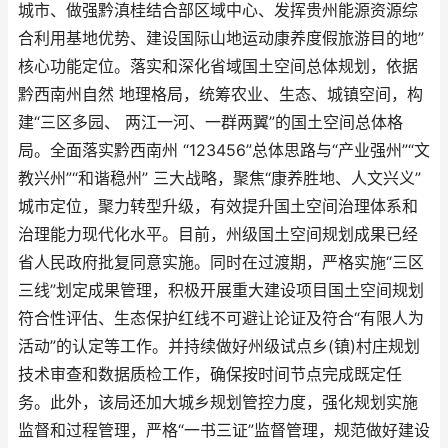
城市、做强黔滇桂结合部区域中心、发挥贵州能源资源综
合利用基地优势、建设国际山地运动康养度假旅游目的地”
核心功能定位。落实和深化省域国土空间总体规划，依据
黔西南州自然 地理格局，统筹农业、生态、城镇空间，构
建“三区多园、 两江一河、一群两翼”的国土空间总体格
局。全面落实黔西南州 “123456”总体思路与“产业强州”“文
教兴州”“和谐稳州” 三大战略，聚焦“康养胜地、人文兴义”
城市定位，聚力转型升级，有效提升国土空间治理体系和
治理能力现代化水平。目前，州级国土空间规划成果已经
省人民政府批复同意实施。同时在过渡期，严格实施“三区
三线”划定成果管理，积极开展重大建设项目国土空间规划
符合性评估、生态保护红线不可避让论证及符合“有限人为
活动”的认定等工作。并持续做好州级试点乡(镇)村庄规划
技术审查和数据质检工作，确保按时间节点完成既定任
务。此外，该局还加大城乡规划管控力度，强化规划实施
监督和过程管理，严格“一书三证”监督管理，规范做好建设