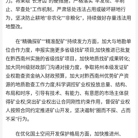
力。将采取“长牙齿”的硬措施，严格落实“早发现、早制
止、早查处”工作机制，严肃惩处违法占用或破坏耕地行
为，坚决防止耕地“非农化”“非粮化”，持续做好存量违法用
地整改。
在“精确探矿”“精准配矿”持续发力方面，加大与地勘单
位合作力度，申报实施更多省级找矿项目;加快推进已批复
在黔西南州实施的省级找矿项目，加快地质找矿成果转化;
加大同州级财政部门沟通对接力度，争取将州本级发证矿
业权勘查资金纳入财政预算，加大对黔西南州优势矿产资
源的地质勘查工作力度;科学调控矿业权投放总量、结构、
布局和时序，引导有技术、有能力、有意愿的市场主体获
得矿业权;突出矿业权出让合同刚性约束作用，督促矿业权
人按照合同约定推进矿山开发，坚决遏制“圈而不探、占而
不采”行为。
在优化国土空间开发保护格局方面，加快推进州、