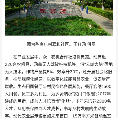
图为陈家店村嘉和社区。王钰涵 供图。
在产业发展中，众一农机合作社堪称典范。现有近
220台农机具，涵盖无人驾驶拖拉机等，借“云端大脑”落地
无人技术，作物产量提5%、效率升20%，还开展社会化服
务，推动规模化经营，以数字化赋能智慧农业，促农增产
增收。生态田园餐厅与村民宿也各展其能，餐厅容纳1500
人用餐，员工多为村民，为乡贤端稳“家门口饭碗”;2017年
建成的民宿，成为人才培育“孵化器”，多年来培养2300名
人才，从用餐保障到人才成长，书写乡村发展的生动故
事。现代农业展示馆更如未来窗口，1.5万平方米智能温室