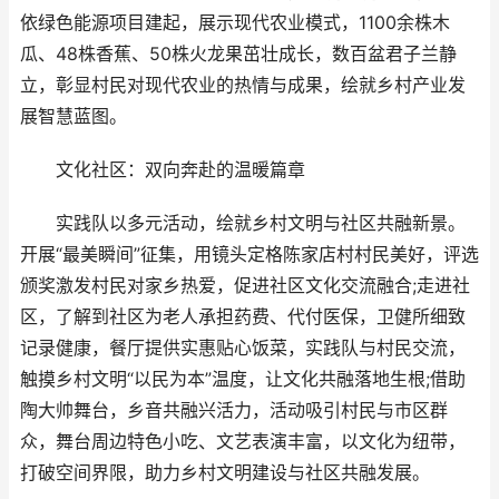
依绿色能源项目建起，展示现代农业模式，1100余株木
瓜、48株香蕉、50株火龙果茁壮成长，数百盆君子兰静
立，彰显村民对现代农业的热情与成果，绘就乡村产业发
展智慧蓝图。
文化社区：双向奔赴的温暖篇章
实践队以多元活动，绘就乡村文明与社区共融新景。
开展“最美瞬间”征集，用镜头定格陈家店村村民美好，评选
颁奖激发村民对家乡热爱，促进社区文化交流融合;走进社
区，了解到社区为老人承担药费、代付医保，卫健所细致
记录健康，餐厅提供实惠贴心饭菜，实践队与村民交流，
触摸乡村文明“以民为本”温度，让文化共融落地生根;借助
陶大帅舞台，乡音共融兴活力，活动吸引村民与市区群
众，舞台周边特色小吃、文艺表演丰富，以文化为纽带，
打破空间界限，助力乡村文明建设与社区共融发展。