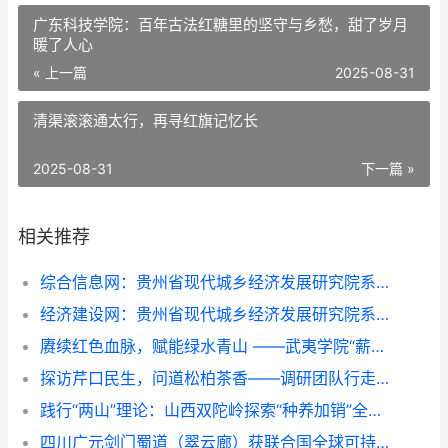
广东科技学院：百年古法红糖里的坚守与乡愁，甜了岁月
暖了人心
« 上一篇
2025-08-31
清渠滚滚通太行，再寻红旗记忆长
2025-08-31
下一篇 »
相关推荐
综合信息网：贵州省现代城乡经济发展研究院系列报道之一
经济建设网：贵州省现代城乡经济发展研究院系列报道之一
赓续红色血脉，赋能绿水青山 ——武夷学院“薪火青绿”实践团队深入金坑乡调研红绿融合发展
探访芹口民生，问道松柏茶香——调研团队行走环带看振兴
践行“两山”理论：山西双陀岭探索“种养加销”全链模式，助力乡村振兴
四川广元剑门蜀道（翠云廊）获联合国全球可持续“地球家园”范例奖