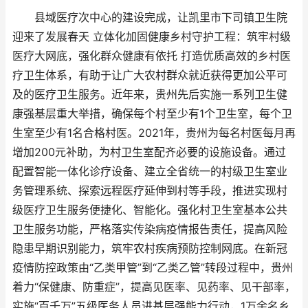
县域医疗次中心的建设完成，让凯里市下司镇卫生院
迎来了发展春天 立体化加固健康乡村守护工程：筑牢村级
医疗大网底，强化群众健康有依托 打造优质高效的乡村医
疗卫生体系，有助于让广大农村群众就近获得更加公平可
及的医疗卫生服务。近年来，贵州先后实施一系列卫生健
康强基层重大举措，确保每个村至少有1个卫生室，每个卫
生室至少有1名合格村医。2021年，贵州为每名村医每月再
增加200元补助，为村卫生室配齐必要的设施设备。通过
配置智能一体化诊疗设备、建立全省统一的村级卫生室业
务管理系统、探索远程医疗延伸到村等手段，推进实现村
级医疗卫生服务便捷化、智能化。强化村卫生室基本公共
卫生服务功能，严格落实传染病疫情报告责任，提高风险
隐患早期识别能力，筑牢农村疾病预防控制网底。在新冠
疫情防控政策由“乙类甲管”到“乙类乙管”转段过程中，贵州
着力“保健康、防重症”，提高见医率、见药率、见干部率，
实施“百千万”五级医务人员进基层强能力行动，1万余名乡