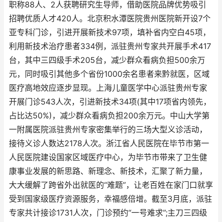
职称88人、2人获聘研究生导师，借助医院品牌优势吸引
招聘优质人才420人。北京积水潭医院贵州医院新开设7个
亚专科门诊，引进开展新技术97项，填补省内空白45项，
利用新技术治疗患者334例，派驻贵州专家共开展手术417
台，其中三四级手术205台，减少群众看病负担500余万
元，同时吸引其他多个省份1000余名患者来黔就医，区域
医疗高地效应逐步显现。上海儿童医学中心派驻贵州专家
开展门诊543人次，引进新技术34项(其中17项省内领先，
占比达50%)，减少群众看病负担200余万元。中山大学第
一附属医院派驻贵州专家密集举行的三场大型义诊活动，
接待义诊人数达2178人次。浙江省人民医院在毕节市第一
人民医院建设国家区域医疗中心，为毕节市带来了卫生健
康事业发展的新思路、新理念、新技术，汇聚了新力量，
大大缓解了跨省外出就医的“难题”，让老百姓在家门口就享
受到国家级医疗资源服务，幸福感倍增。截至3月底，派驻
专家共计接诊1731人次，门诊预约“一号难求”;主刀三四级