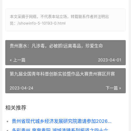
本文采摘于网络，不代表本站立场，转载联系作者并注明出
处：/showinfo-5-10193-0.html
贵州惠水：凡涉毒，必被抓!远离毒品，珍爱生命
« 上一篇
2023-04-01
第九届全国青年科普创新实验暨作品大赛贵州赛区开赛
2023-04-24
下一篇 »
相关推荐
贵州省现代城乡经济发展研究院邀请参加2026年度文旅交流会的通知
多彩贵州 爽爽贵阳 湖城清镇系列报道之四十六