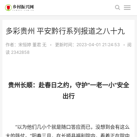
多彩贵州 平安黔行系列报道之八十九
作者：宋恒婷 董君
无
•
更新时间：2023-04-01 21:24:53
•
阅
读
2342858
贵州长顺：赴春日之约，守护“一老一小”安全
出行
“以为他们几小个就是随口答应而已，没想到会有这么
大的阵仗。”阳春三月，在长顺县福利院内，看着正在院中