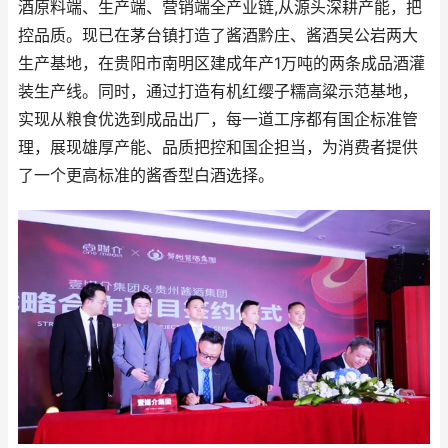
酒原料端、生产端、营销端全产业链,从源头深耕产能，把
控品质。现已在茅台镇打造了酱酒黔庄、酱酒吴公岩两大
生产基地，在贵阳市南明区建成年产1万吨的两条成品酒灌
装生产线。同时，通过打造有机红缨子糯高粱示范基地，
实现从粮食优选到成品出厂，每一道工序都有国企标准管
理，展现雄厚产能、品质把控和国企担当，为消费者提供
了一个更高标准的酱香型白酒选择。