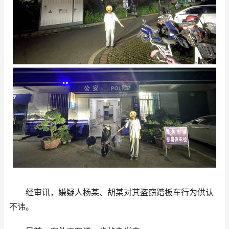
经审讯，嫌疑人杨某、胡某对其盗窃踏板车行为供认
不讳。