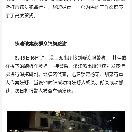
断打击违法犯罪行为，尽职尽责、一心为民的工作态度表
示了高度赞扬。
快速破案获群众锦旗感谢
8月5日16时许，濛江派出所接到群众报警称：“其停放
在楼下的踏板车被盗。”接警后，濛江派出所迅速对发案情
况进行深挖研判。经缜密侦查，迅速锁定杨某、胡某有重
大作案嫌疑，当晚21时许成功将嫌疑人杨某、胡某成功抓
获，次日将报警人被盗车辆发还。