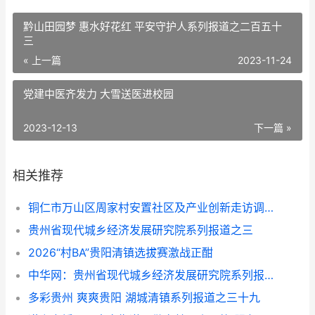
黔山田园梦 惠水好花红 平安守护人系列报道之二百五十
三
« 上一篇
2023-11-24
党建中医齐发力 大雪送医进校园
2023-12-13
下一篇 »
相关推荐
铜仁市万山区周家村安置社区及产业创新走访调研侧记
贵州省现代城乡经济发展研究院系列报道之三
2026“村BA”贵阳清镇选拔赛激战正酣
中华网：贵州省现代城乡经济发展研究院系列报道之一
多彩贵州 爽爽贵阳 湖城清镇系列报道之三十九