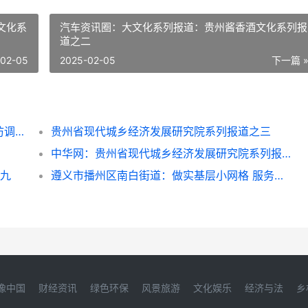
文化系
汽车资讯圈：大文化系列报道：贵州酱香酒文化系列报
道之二
-02-05
2025-02-05
下一篇 
铜仁市万山区周家村安置社区及产业创新走访调研侧记
贵州省现代城乡经济发展研究院系列报道之三
中华网：贵州省现代城乡经济发展研究院系列报道之一
十九
遵义市播州区南白街道：做实基层小网格 服务民心大纽带
像中国
财经资讯
绿色环保
风景旅游
文化娱乐
经济与法
乡