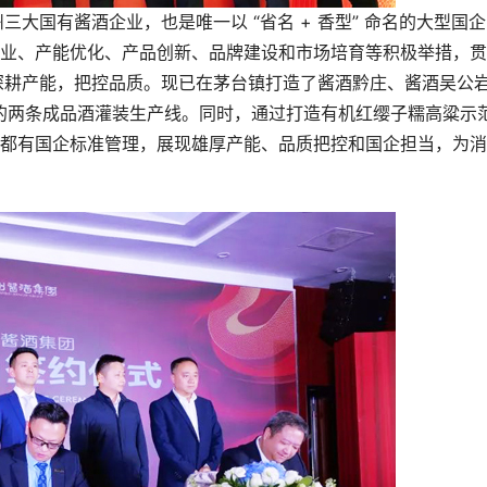
国有酱酒企业，也是唯一以 “省名 + 香型” 命名的大型国企
业、产能优化、产品创新、品牌建设和市场培育等积极举措，贯
深耕产能，把控品质。现已在茅台镇打造了酱酒黔庄、酱酒吴公
的两条成品酒灌装生产线。同时，通过打造有机红缨子糯高粱示
都有国企标准管理，展现雄厚产能、品质把控和国企担当，为消