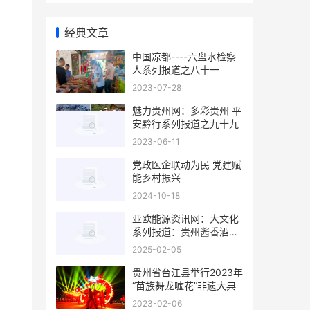
经典文章
和
中国凉都----六盘水检察
人系列报道之八十一
2023-07-28
魅力贵州网：多彩贵州 平
安黔行系列报道之九十九
2023-06-11
党政医企联动为民 党建赋
能乡村振兴
2024-10-18
亚欧能源资讯网：大文化
系列报道：贵州酱香酒文
化系列报道之二
2025-02-05
贵州省台江县举行2023年
“苗族舞龙嘘花”非遗大典
2023-02-06