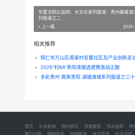
华夏法制公益网：大文化系列报道：贵州酱香酒
列报道之二
« 上一篇
2025
相关推荐
2026“村BA”贵阳清镇选拔赛激战正酣
多彩贵州 爽爽贵阳 湖城清镇系列报道之三
首页
头条新闻
国内资讯
深度报道
热点追踪
映
魅力北欧
网络资讯
中国能源
地方资讯
会议活动