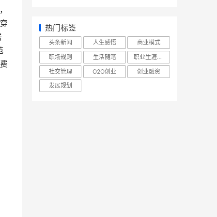
，
穿
热门标签
岩
头条新闻
人生感悟
商业模式
范
职场规则
生活随笔
职业生涯规划
费
社交管理
O2O创业
创业融资
发展规划