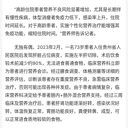
“高龄住院患者营养不良风险显著增加，尤其是长期伴
有慢性疾病，体型消瘦者免疫力低下，感染率上升，住院
时间延长。对于高龄患者，实施个性化营养治疗能增强其
免疫功能，缩短住院时间。”营养师告诉记者。
无独有偶，2023年2月，一名73岁患者入住贵州省人
民医院后发现肝脏占位病变，实施左半肝切除，术后饮食
较术前减少约90%，无法进食普通食物，临床营养科立即
为患者进行营养会诊。经过膳食调查、体格测量等详细的
营养评估，诊断该患者存在重度营养不良，急需临床营养
治疗，否则可能出现各种并发症。由于患者病情复杂，临
床营养科决定给予患者肠内+肠外混合营养支持。经过三周
临床及营养治疗后，患者肝肾功能逐渐好转，感染状况好
转，体温恢复正常，胃肠功能良好，粪便转黄、成型，可
以正常进食质地较软的食物。