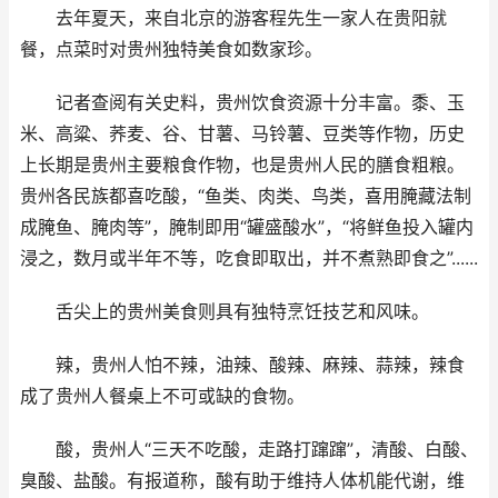
去年夏天，来自北京的游客程先生一家人在贵阳就
餐，点菜时对贵州独特美食如数家珍。
记者查阅有关史料，贵州饮食资源十分丰富。黍、玉
米、高粱、荞麦、谷、甘薯、马铃薯、豆类等作物，历史
上长期是贵州主要粮食作物，也是贵州人民的膳食粗粮。
贵州各民族都喜吃酸，“鱼类、肉类、鸟类，喜用腌藏法制
成腌鱼、腌肉等”，腌制即用“罐盛酸水”，“将鲜鱼投入罐内
浸之，数月或半年不等，吃食即取出，并不煮熟即食之”......
舌尖上的贵州美食则具有独特烹饪技艺和风味。
辣，贵州人怕不辣，油辣、酸辣、麻辣、蒜辣，辣食
成了贵州人餐桌上不可或缺的食物。
酸，贵州人“三天不吃酸，走路打蹿蹿”，清酸、白酸、
臭酸、盐酸。有报道称，酸有助于维持人体机能代谢，维