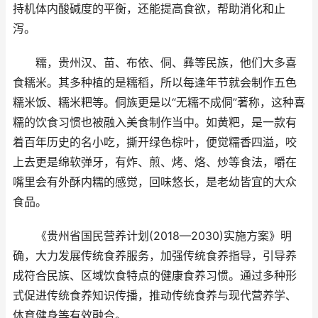
持机体内酸碱度的平衡，还能提高食欲，帮助消化和止
泻。
糯，贵州汉、苗、布依、侗、彝等民族，他们大多喜
食糯米。其多种植的是糯稻，所以每逢年节就会制作五色
糯米饭、糯米粑等。侗族更是以“无糯不成侗”著称，这种喜
糯的饮食习惯也被融入美食制作当中。如黄粑，是一款有
着百年历史的名小吃，撕开绿色棕叶，便觉糯香四溢，咬
上去更是绵软弹牙，有炸、煎、烤、烙、炒等食法，嚼在
嘴里会有外酥内糯的感觉，回味悠长，是老幼皆宜的大众
食品。
《贵州省国民营养计划(2018—2030)实施方案》明
确，大力发展传统食养服务，加强传统食养指导，引导养
成符合民族、区域饮食特点的健康食养习惯。通过多种形
式促进传统食养知识传播，推动传统食养与现代营养学、
体育健身等有效融合。