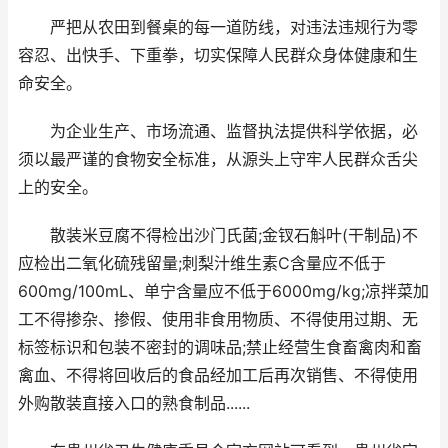
严把从农田到餐桌的每一道防线，对违法违规行为零
容忍、出快手、下重拳，切实保障人民群众身体健康和生
命安全。
为企业生产、市场流通、监督执法提供科学依据，必
须以最严谨的食物安全标准，从源头上守牢人民群众舌尖
上的安全。
散装米豆腐不得检出沙门氏菌;金钗石斛叶(干制品)不
应检出二氧化硫残留量;刺梨汁维生素C含量应不低于
600mg/100mL、单宁含量应不低于6000mg/kg;凉拌菜加
工不得掺杂、掺假、使用非食用物质、不得使用过期、无
标签标识和包装不密封的调味品;禁止经营生食畜禽肉和畜
禽血、不得将回收后的食品经加工后再次销售、不得使用
外购散装直接入口的熟食制品......