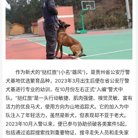
作为新犬的“挞红旅”(小名“雄风”)，是贵州省公安厅警
犬基地优选繁育品种，2023年3月出生后便在省公安厅警
犬基进行专业的幼训，在10月份左右正式“入编”警犬中
队。“挞红旅”是一头行动敏捷、肌肉强健、嗅觉灵敏、富有
活力的优良马犬，使用方向为山地追踪犬。它的加入为中
队注入了年轻活力，虽然是新犬，但表现却不亚于老犬。
2023年10月入警以来，便已参与协助侦破各类案件5起，
包括通过追踪搜索找到重要物证、搜寻走失人员和走失家