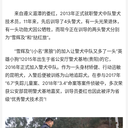
来自遵义湄潭的娄红，2013年正式就职警犬中队警犬
技术员，11年来，先后训导了4头警犬，有一头光荣退休，
有一头功勋犬因公牺牲，而现今正在训导的两头警犬分别
为“雪辉及”和“挞红旅”。
“雪辉及”(小名“黑狼”)的加入让警犬中队又多了一头“英
雄小狗”!2015年出生于省公安厅警犬基地(贵阳)的它，
2016年正式加入警犬中队。作为一头身材矫健、行动迅敏
的昆明犬，入警后便被训练为山地追踪犬。在参与2017年
“6.7”失踪儿童案、2018年“3.4”命案等案件侦破中，多次荣
获公安部昆明警犬基地嘉奖，训导员娄红也因此被评为省
级“优秀警犬技术员”!