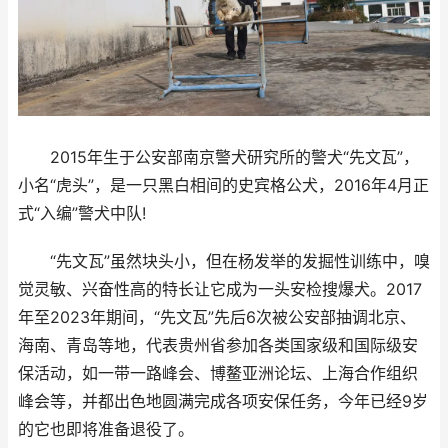
2015年生于公安部南京警犬研究所的警犬“先文瓦”，
小名“虎头”，是一只黑白相间的史宾格公犬，2016年4月正
式“入编”警犬中队!
“先文瓦”虽然块头小，但在杨发举的发掘性训练中，嗅
觉灵敏、兴奋性高的特长让它成为一头安检搜爆犬。2017
年至2023年期间，“先文瓦”先后6次被公安部抽调北京、
海南、青岛等地，代表贵州省参加各类国家级和国际级安
保活动，如一带一路峰会、博鳌亚洲论坛、上海合作组织
峰会等，并都出色地圆满完成各项安保任务，今年已经9岁
的它也即将准备退役了。