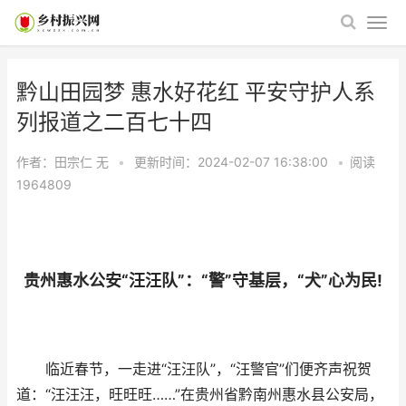
黔山田园梦 惠水好花红 平安守护人系
列报道之二百七十四
作者：田宗仁
无
•
更新时间：2024-02-07 16:38:00
•
阅读
1964809
贵州惠水公安“汪汪队”：“警”守基层，“犬”心为民!
临近春节，一走进“汪汪队”，“汪警官”们便齐声祝贺
道：“汪汪汪，旺旺旺……”在贵州省黔南州惠水县公安局，