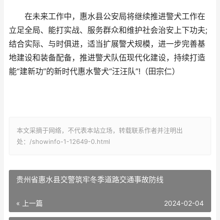
在未来工作中，惠水县公安局将继续推进警犬工作在
立足全局、能打实战、服务群众和维护社会治安上下功夫;
结合实际、与时俱进，适当扩展警犬规模，进一步完善基
地建设和装备配备，推进警犬队伍现代化建设，持续打造
能“建新功”的新时代惠水警犬“汪汪队”!（田宗仁）
本文采摘于网络，不代表本站立场，转载联系作者并注明出
处：/showinfo-1-12649-0.html
贵州省惠水县交警筑牢冬季道路交通事故防线
« 上一篇
2024-02-04