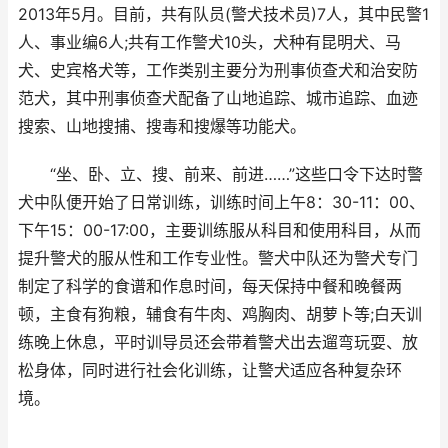
2013年5月。目前，共有队员(警犬技术员)7人，其中民警1
人、事业编6人;共有工作警犬10头，犬种有昆明犬、马
犬、史宾格犬等，工作类别主要分为刑事侦查犬和治安防
范犬，其中刑事侦查犬配备了山地追踪、城市追踪、血迹
搜索、山地搜捕、搜毒和搜爆等功能犬。
“坐、卧、立、搜、前来、前进……”这些口令下达时警
犬中队便开始了日常训练，训练时间上午8：30-11：00、
下午15：00-17:00，主要训练服从科目和使用科目，从而
提升警犬的服从性和工作专业性。警犬中队还为警犬专门
制定了科学的食谱和作息时间，每天保持中餐和晚餐两
顿，主食有狗粮，辅食有牛肉、鸡胸肉、胡萝卜等;白天训
练晚上休息，平时训导员还会带着警犬出去遛弯玩耍、放
松身体，同时进行社会化训练，让警犬适应各种复杂环
境。