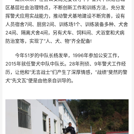
区基层社会治理特点，不断创新工作和训练方法，充分发
挥警犬应用实战能力，推动警犬基地建设不断完善，设有
人员宿舍7间、厨房2间、训练场1个、训练装备多种、犬舍
24间、隔离犬舍4间，另有犬车、饲料间、犬浴室和犬病
防治室等，实现了“人、犬、物”齐全配备!
今年51岁的中队长杨发举，1996年参加公安工作，
2015年就任警犬中队中队长。28年刑侦、9年警犬工作经
历，让他和“无言战士”们产生了深厚情感，“战绩”斐然的警
犬“先文瓦”便是由他亲自训导的。