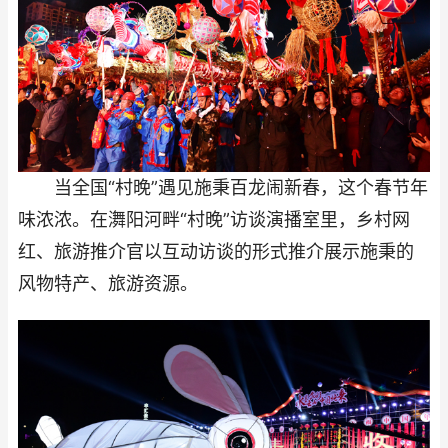
当全国“村晚”遇见施秉百龙闹新春，这个春节年
味浓浓。在㵲阳河畔“村晚”访谈演播室里，乡村网
红、旅游推介官以互动访谈的形式推介展示施秉的
风物特产、旅游资源。