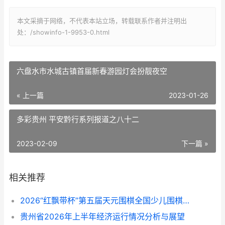
本文采摘于网络，不代表本站立场，转载联系作者并注明出
处：/showinfo-1-9953-0.html
六盘水市水城古镇首届新春游园灯会扮靓夜空
« 上一篇
2023-01-26
多彩贵州 平安黔行系列报道之八十二
2023-02-09
下一篇 »
相关推荐
​​​​​​​2026“红飘带杯”第五届天元围棋全国少儿围棋公开赛在贵阳开幕
贵州省2026年上半年经济运行情况分析与展望