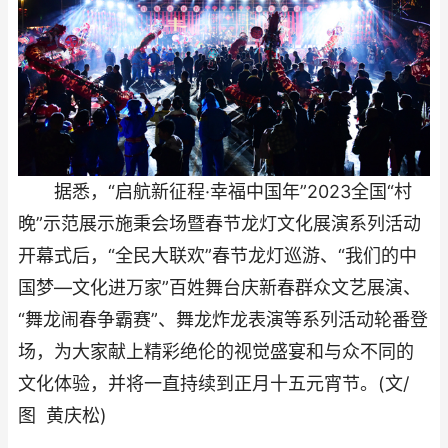
据悉，“启航新征程·幸福中国年”2023全国“村
晚”示范展示施秉会场暨春节龙灯文化展演系列活动
开幕式后，“全民大联欢”春节龙灯巡游、“我们的中
国梦—文化进万家”百姓舞台庆新春群众文艺展演、
“舞龙闹春争霸赛”、舞龙炸龙表演等系列活动轮番登
场，为大家献上精彩绝伦的视觉盛宴和与众不同的
文化体验，并将一直持续到正月十五元宵节。(文/
图 黄庆松)