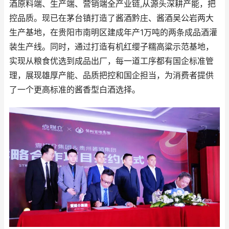
酒原料端、生产端、营销端全产业链,从源头深耕产能，把
控品质。现已在茅台镇打造了酱酒黔庄、酱酒吴公岩两大
生产基地，在贵阳市南明区建成年产1万吨的两条成品酒灌
装生产线。同时，通过打造有机红缨子糯高粱示范基地，
实现从粮食优选到成品出厂，每一道工序都有国企标准管
理，展现雄厚产能、品质把控和国企担当，为消费者提供
了一个更高标准的酱香型白酒选择。