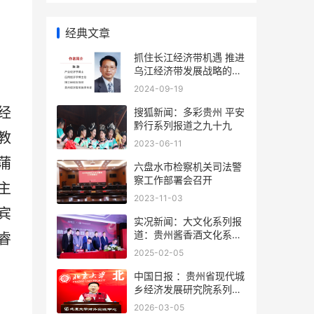
经典文章
抓住长江经济带机遇 推进
乌江经济带发展战略的对
策建议
2024-09-19
经
搜狐新闻：多彩贵州 平安
黔行系列报道之九十九
教
2023-06-11
蒲
六盘水市检察机关司法警
察工作部署会召开
主
2023-11-03
宾
实况新闻：大文化系列报
道：贵州酱香酒文化系列
睿
报道之二
2025-02-05
中国日报 ：贵州省现代城
乡经济发展研究院系列报
道之一
2026-03-05