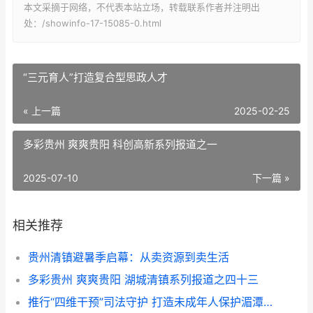
本文采摘于网络，不代表本站立场，转载联系作者并注明出
处：/showinfo-17-15085-0.html
“三元育人”打造复合型思政人才
« 上一篇
2025-02-25
多彩贵州 爽爽贵阳 科创高新系列报道之一
2025-07-10
下一篇 »
相关推荐
贵州清镇避暑季启幕：从卖资源到卖生活
多彩贵州 爽爽贵阳 湖城清镇系列报道之四十三
推行“四维干预”司法守护 打造未成年人保护湄潭样板