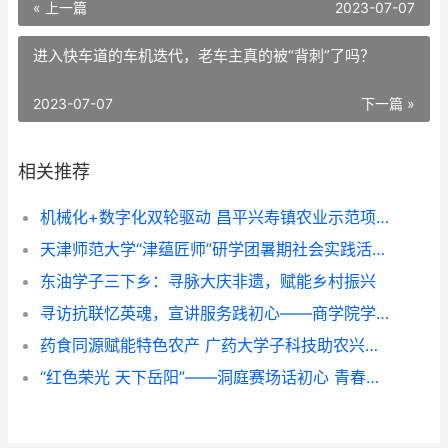
« 上一篇
2023-07-07
进入快车道的车机迭代，老车主真的被“背刺”了吗？
2023-07-07
下一篇 »
相关推荐
机械化+数字化双轮驱动 昌平兴寿镇农业示范项目展示培训成果
天津师范大学“津蕴匠师”研学团暑期社会实践活动纪实
东油学子三下乡：寻脉大庆非遗，赋能乡村振兴
寻访抗联忆英魂，宣讲服务践初心——商学院学生团队三下乡纪实
药食同源赋能特色农产 广药大学子科技助农兴乡——广东药科大学中药学院“紫酝兴乡”突击队赴云浮市天堂镇开展暑期三下乡实践
“红色荣光 天下岳阳”——洞庭赛场话初心 青春作品传家国