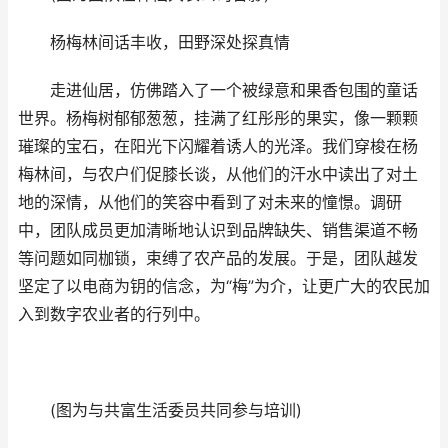
杨梅林间话丰收，田野深处探真情
走进仙居，仿佛踏入了一个被绿意和果香包围的童话
世界。杨梅树郁郁葱葱，挂满了红彤彤的果实，像一颗颗
璀璨的宝石，在阳光下闪耀着诱人的光泽。我们穿梭在杨
梅林间，与农户们促膝长谈，从他们的汗水中读出了对土
地的深情，从他们的笑容中看到了对未来的憧憬。调研
中，团队成员更加清晰地认识到品牌缺失、销售渠道不畅
等问题如同枷锁，束缚了农产品的发展。于是，团队越发
坚定了以电商为钥的信念，为“梅”为介，让更广大的农民加
入到数字农业者的行列中。
(图为与共富生活委员共同参与培训)