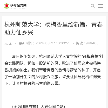
杭州师范大学：杨梅香里绘新篇，青春
助力仙乡兴
无 无
•
更新时间：2024-08-27 10:03:55
•
阅读
1946460
夏日炽阳如火，杭州师范大学人文学院的“商梅舟楫”社
会实践团队，犹如一股清新的风，吹进了仙居这片被杨梅
香拥抱的热土。我们带着青春的激情与梦想的种子，开启
了一场别开生面的乡村振兴之旅，誓要让仙居杨梅红遍天
下，让乡村振兴的乐章响彻云霄。
(图为团队在神仙大农公司合影)