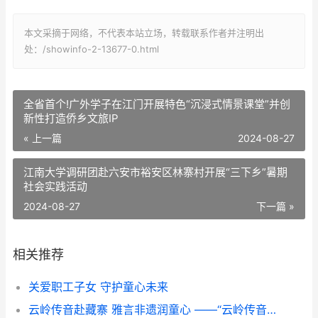
本文采摘于网络，不代表本站立场，转载联系作者并注明出
处：/showinfo-2-13677-0.html
全省首个!广外学子在江门开展特色“沉浸式情景课堂”并创
新性打造侨乡文旅IP
« 上一篇
2024-08-27
江南大学调研团赴六安市裕安区林寨村开展“三下乡”暑期
社会实践活动
2024-08-27
下一篇 »
相关推荐
关爱职工子女 守护童心未来
云岭传音赴藏寨 雅言非遗润童心 ——“云岭传音”志愿服务队赴甘堡藏寨推普实践纪实