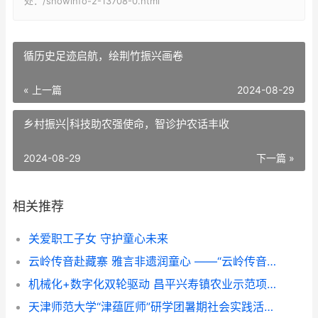
处：/showinfo-2-13708-0.html
循历史足迹启航，绘荆竹振兴画卷
« 上一篇
2024-08-29
乡村振兴|科技助农强使命，智诊护农话丰收
2024-08-29
下一篇 »
相关推荐
关爱职工子女 守护童心未来
云岭传音赴藏寨 雅言非遗润童心 ——“云岭传音”志愿服务队赴甘堡藏寨推普实践纪实
机械化+数字化双轮驱动 昌平兴寿镇农业示范项目展示培训成果
天津师范大学“津蕴匠师”研学团暑期社会实践活动纪实