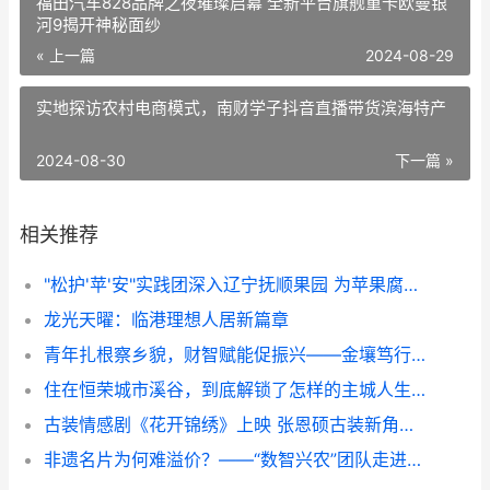
福田汽车828品牌之夜璀璨启幕 全新平台旗舰重卡欧曼银
河9揭开神秘面纱 ​
« 上一篇
2024-08-29
实地探访农村电商模式，南财学子抖音直播带货滨海特产
2024-08-30
下一篇 »
相关推荐
"松护'苹'安"实践团深入辽宁抚顺果园 为苹果腐烂病绿色防控"把脉开方"
​龙光天曜：临港理想人居新篇章
青年扎根察乡貌，财智赋能促振兴——金壤笃行，乡建新研实践队三下乡实践新乡村
住在恒荣城市溪谷，到底解锁了怎样的主城人生？
古装情感剧《花开锦绣》上映 张恩硕古装新角色点燃暑期
非遗名片为何难溢价？——“数智兴农”团队走进广德黄金芽交易市场