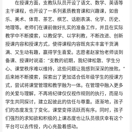
在授课方面，支教队队员开设了语文、数学、英语等
主干课程，也开设了一系列素质教育课和兴趣课，如音
乐、美术、体育、茶艺、棋艺、话剧表演、化学、历史、
地理等。老师们在课前做好扎实的准备工作，并且在实际
教学中不断摸索，以教促学、以学利教，不断改进、创新
授课内容和授课方式，使得课程内容既充实丰富干货满
满、又生动有趣，赢得学生喜爱。志愿者赵家怡老师谈到
备课、授课时说道：“支教的初期，我纪律松散、学生分
心、课堂秩序难以维持，这些问题让我感到深深的挫败。”
后来她不断摸索，探索出了更加适合低年级学生的授课方
式，尝试将课堂管理和教学融为一体。在管理中融入更多
的关爱与理解，不再将纪律仅仅视作规则的执行，而是与
学生共同探讨，建立起彼此的信任与尊重。逐渐地，孩子
们的态度发生了变化，课堂变得活跃而有序。同时，孩子
们强烈的求知欲和积极的上课态度也让队员很庆幸有这个
平台可以去传授，内心充盈着感动。