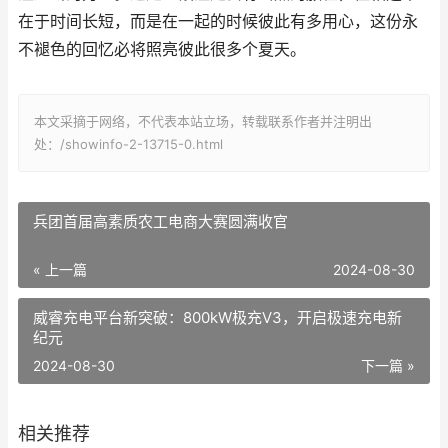
在于时间长短，而是在一起的时候彼此有多用心，这份永
不褪色的回忆必将照亮彼此很多个夏天。
本文采摘于网络，不代表本站立场，转载联系作者并注明出
处：/showinfo-2-13715-0.html
兵团首届高素质农工电商大赛圆满收官
« 上一篇
2024-08-30
威睿充电平台新突破：800kW极充V3，开启极速充电新
纪元
2024-08-30
下一篇 »
相关推荐