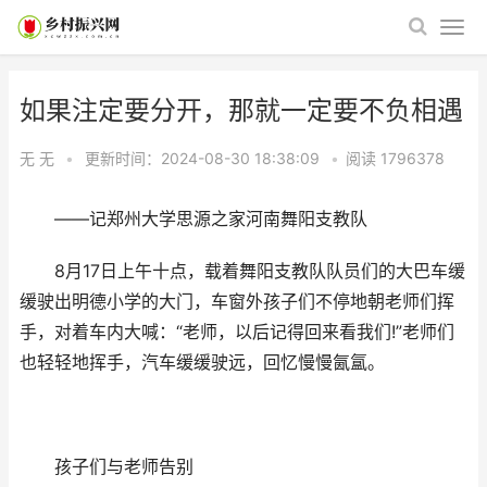
如果注定要分开，那就一定要不负相遇
无 无
•
更新时间：2024-08-30 18:38:09
•
阅读
1796378
——记郑州大学思源之家河南舞阳支教队
8月17日上午十点，载着舞阳支教队队员们的大巴车缓
缓驶出明德小学的大门，车窗外孩子们不停地朝老师们挥
手，对着车内大喊：“老师，以后记得回来看我们!”老师们
也轻轻地挥手，汽车缓缓驶远，回忆慢慢氤氲。
孩子们与老师告别