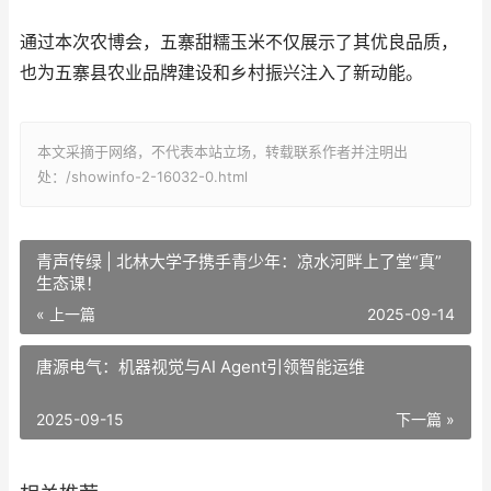
通过本次农博会，五寨甜糯玉米不仅展示了其优良品质，
也为五寨县农业品牌建设和乡村振兴注入了新动能。
本文采摘于网络，不代表本站立场，转载联系作者并注明出
处：/showinfo-2-16032-0.html
青声传绿 | 北林大学子携手青少年：凉水河畔上了堂“真”
生态课！
« 上一篇
2025-09-14
唐源电气：机器视觉与AI Agent引领智能运维
2025-09-15
下一篇 »