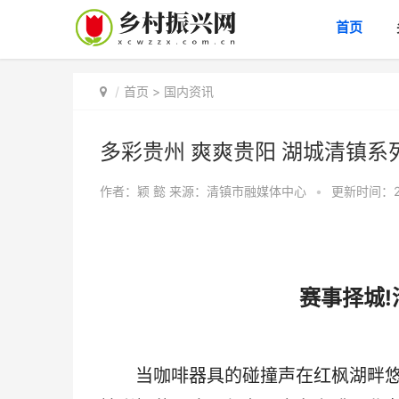
首页
首页
>
国内资讯
多彩贵州 爽爽贵阳 湖城清镇系
作者：颖 懿
来源：清镇市融媒体中心
•
更新时间：202
赛事择城
当咖啡器具的碰撞声在红枫湖畔悠然响