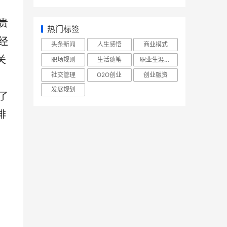
贵
热门标签
经
头条新闻
人生感悟
商业模式
关
职场规则
生活随笔
职业生涯规划
社交管理
O2O创业
创业融资
发展规划
了
啡