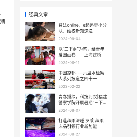
。
经典文章
国潮
普法online，e起追梦小分
队：维权新知速递
2024-09-04
以“三下乡”为笔，绘青年
爱国画卷——上海建桥学
院珠宝学院2024年暑期社
2024-08-11
会实践活动
中国凉都----六盘水检察
人系列报道之四十一
2023-02-22
青春播绿，科技润农|福建
警察学院开展暑期“三下
乡”社会实践活动
2024-08-07
打造超柔深睡 罗莱 超柔
床品引领行业新势能
2024-08-27