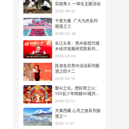
实践育人 一体化主题活动
2026-06-22
千里为重 广大为庆系列
报道之三
2026-03-26
长江头条：贵州省现代城
乡经济发展研究院系列报
道之一
2026-03-06
民进会员贵州活动系列报
道之四十二
2026-02-14
聚AI之光，燃好奇之火：
150名少年跨越40城共创
首届少儿AI春晚
2026-02-12
大美西藏 心灵之旅系列报
道之一
2025-11-21