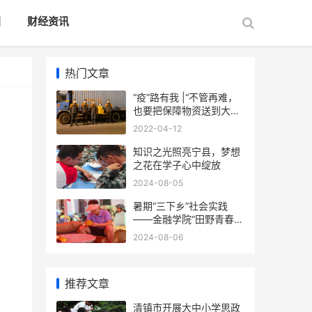
国
财经资讯
热门文章
“疫”路有我 |“不管再难，
也要把保障物资送到大家
手上”
2022-04-12
知识之光照亮宁县，梦想
之花在学子心中绽放
2024-08-05
暑期“三下乡”社会实践
——金融学院“田野青春
队”赴怀远县徐圩乡梨园村
2024-08-06
开展乡村振兴实践
推荐文章
清镇市开展大中小学思政