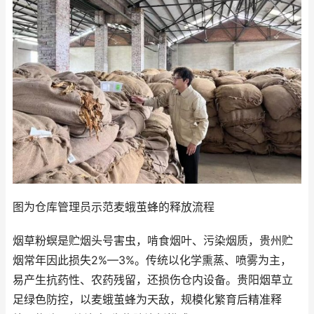
图为仓库管理员示范麦蛾茧蜂的释放流程
烟草粉螟是贮烟头号害虫，啃食烟叶、污染烟质，贵州贮
烟常年因此损失2%—3%。传统以化学熏蒸、喷雾为主，
易产生抗药性、农药残留，还损伤仓内设备。贵阳烟草立
足绿色防控，以麦蛾茧蜂为天敌，规模化繁育后精准释