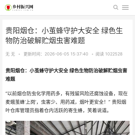
贵阳烟仓：小茧蜂守护大安全 绿色生
物防治破解贮烟虫害难题
无 无
•
更新时间：2026-06-05 15:37:40
•
阅读
1022528
贵阳烟仓：小茧蜂守护大安全 绿色生物防治破解贮烟虫害
难题
“以前烟仓防虫化学用药多，有残留风险还腐蚀设备，现在
麦蛾茧蜂‘上岗’，虫害少、用药减，烟叶更安全！” 贵阳烟
叶仓库管理员指着仓内活跃的寄生蜂，笑着说道。