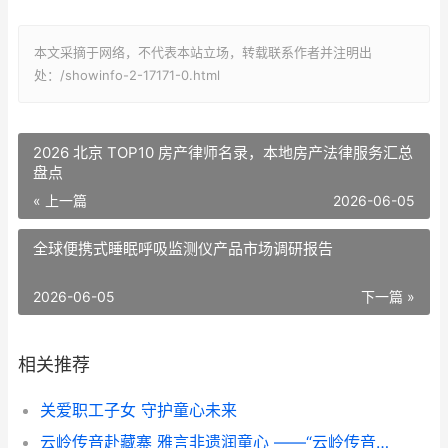
本文采摘于网络，不代表本站立场，转载联系作者并注明出
处：/showinfo-2-17171-0.html
2026 北京 TOP10 房产律师名录，本地房产法律服务汇总
盘点
« 上一篇
2026-06-05
全球便携式睡眠呼吸监测仪产品市场调研报告
2026-06-05
下一篇 »
相关推荐
关爱职工子女 守护童心未来
云岭传音赴藏寨 雅言非遗润童心 ——“云岭传音”志愿服务队赴甘堡藏寨推普实践纪实