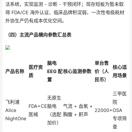
法系统，实现监测 - 诊断 - 干预闭环；现存短板为暂未取
得 FDA/CE 海外认证、临床品牌积淀弱、一次性电极耗材
外协生产仍有成本优化空间。
（四）主流产品横向参数汇总表
脑电
单台售
医疗资
核心适
产品名称
EEG 配
核心监测参数
价（人
质
用场景
置
民币）
三甲医
无原生
飞利浦
院
FDA+CE
脑电
气流 + 血氧 +
Alice
22000+
OSA
医械
（选配
胸腹 + 鼾声
NightOne
专项筛
加价）
查