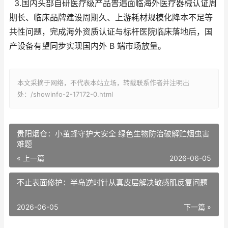
3.国内头部自研医疗级产品普遍面临海外医疗器械认证周
期长、临床品牌建设周期久、上游耗材规模化降本不足等
共性问题，完成海外资质认证与标杆医院临床落地后，国
产设备有望同步实现国内外 B 端市场放量。
本文采摘于网络，不代表本站立场，转载联系作者并注明出
处：/showinfo-2-17172-0.html
贵阳烟仓：小茧蜂守护大安全 绿色生物防治破解贮烟虫害
难题
« 上一篇
2026-06-05
不止表面修护：半岛逆时针从真皮层解决敏感肌反复问题
2026-06-05
下一篇 »