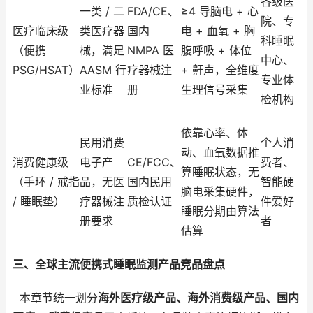
各级医
一类 / 二
FDA/CE、
≥4 导脑电 + 心
院、专
医疗临床级
类医疗器
国内
电 + 血氧 + 胸
科睡眠
（便携
械，满足
NMPA 医
腹呼吸 + 体位
中心、
PSG/HSAT）
AASM 行
疗器械注
+ 鼾声，全维度
专业体
业标准
册
生理信号采集
检机构
依靠心率、体
民用消费
个人消
动、血氧数据推
消费健康级
电子产
CE/FCC、
费者、
算睡眠状态，无
（手环 / 戒指
品，无医
国内民用
智能硬
脑电采集硬件，
/ 睡眠垫）
疗器械注
质检认证
件爱好
睡眠分期由算法
册要求
者
估算
三、全球主流便携式睡眠监测产品竞品盘点
本章节统一划分
海外医疗级产品、海外消费级产品、国内