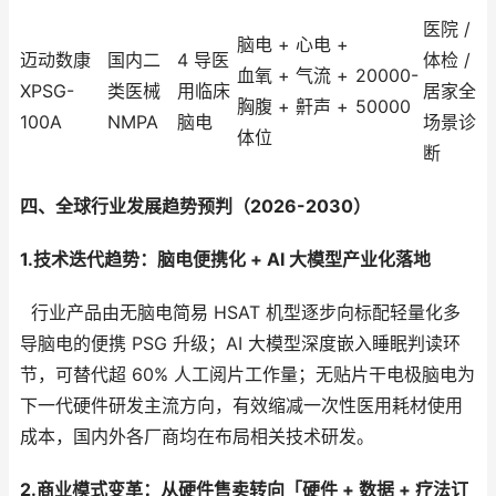
医院 /
脑电 + 心电 +
迈动数康
国内二
4 导医
体检 /
血氧 + 气流 +
20000-
XPSG-
类医械
用临床
居家全
胸腹 + 鼾声 +
50000
100A
NMPA
脑电
场景诊
体位
断
四、全球行业发展趋势预判（2026-2030）
1.技术迭代趋势：脑电便携化 + AI 大模型产业化落地
行业产品由无脑电简易 HSAT 机型逐步向标配轻量化多
导脑电的便携 PSG 升级；AI 大模型深度嵌入睡眠判读环
节，可替代超 60% 人工阅片工作量；无贴片干电极脑电为
下一代硬件研发主流方向，有效缩减一次性医用耗材使用
成本，国内外各厂商均在布局相关技术研发。
2.商业模式变革：从硬件售卖转向「硬件 + 数据 + 疗法订