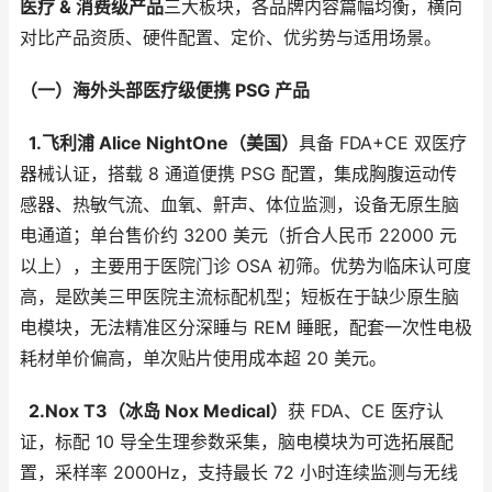
医疗 & 消费级产品
三大板块，各品牌内容篇幅均衡，横向
对比产品资质、硬件配置、定价、优劣势与适用场景。
（一）海外头部医疗级便携 PSG 产品
1.飞利浦 Alice NightOne（美国）
具备 FDA+CE 双医疗
器械认证，搭载 8 通道便携 PSG 配置，集成胸腹运动传
感器、热敏气流、血氧、鼾声、体位监测，设备无原生脑
电通道；单台售价约 3200 美元（折合人民币 22000 元
以上），主要用于医院门诊 OSA 初筛。优势为临床认可度
高，是欧美三甲医院主流标配机型；短板在于缺少原生脑
电模块，无法精准区分深睡与 REM 睡眠，配套一次性电极
耗材单价偏高，单次贴片使用成本超 20 美元。
2.Nox T3（冰岛 Nox Medical）
获 FDA、CE 医疗认
证，标配 10 导全生理参数采集，脑电模块为可选拓展配
置，采样率 2000Hz，支持最长 72 小时连续监测与无线