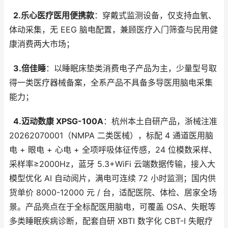
2.乐心医疗医用便携款
：穿戴式监测设备，仅支持血氧、
体动采集，无 EEG 脑电配置，兼顾医疗入门筛查与民用健
康消费两大市场；
3.倍佳睡
：以睡眠床垫类消费电子产品为主，少量型号取
得一类医疗器械备案，全系产品不具备多导医用脑电采集
能力；
4.迈动数康 XPSG-100A
：杭州本土自研产品，浙械注准
20262070001（NMPA 二类医械），标配 4 通道医用脑
电 + 眼电 + 心电 + 全项呼吸体征传感，24 位模数采样、
采样率≥2000Hz，蓝牙 5.3+WiFi 云端数据传输，接入大
模型优化 AI 自动阅片，满电可连续 72 小时监测；国内供
货单价 8000-12000 元 / 台，适配医院、体检、居家全场
景。产品亮点在于全标配医用脑电，可覆盖 OSA、失眠等
多类睡眠疾病诊断，配套自研 XBTI 数字化 CBT-I 失眠疗