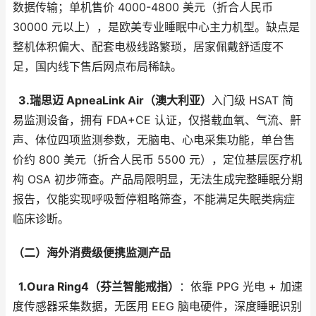
数据传输；单机售价 4000-4800 美元（折合人民币
30000 元以上），是欧美专业睡眠中心主力机型。缺点是
整机体积偏大、配套电极线路繁琐，居家佩戴舒适度不
足，国内线下售后网点布局稀缺。
3.瑞思迈 ApneaLink Air（澳大利亚）
入门级 HSAT 简
易监测设备，拥有 FDA+CE 认证，仅搭载血氧、气流、鼾
声、体位四项监测参数，无脑电、心电采集功能，单台售
价约 800 美元（折合人民币 5500 元），定位基层医疗机
构 OSA 初步筛查。产品局限明显，无法生成完整睡眠分期
报告，仅能实现呼吸暂停粗略筛查，不能满足失眠类病症
临床诊断。
（二）海外消费级便携监测产品
1.Oura Ring4（芬兰智能戒指）
：依靠 PPG 光电 + 加速
度传感器采集数据，无医用 EEG 脑电硬件，深度睡眠识别