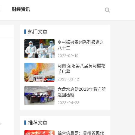
国
财经资讯
热门文章
乡村振兴贵州系列报道之
八十二
2022-09-19
河南·荥阳第八届黄河樱花
节启幕
2023-03-12
六盘水启动2023年看守所
巡回检察
2023-04-23
推荐文章
好
综合信息网：贵州省现代