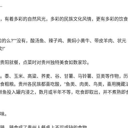
.
有着多彩的自然风光，多彩的民族文化风情，更有多彩的饮食
么?”“没有，酸汤鱼、辣子鸡、黄焖小黄牛、带皮羊肉、状元
!”
贵阳就餐，点菜时对贵州独特美食如数家珍。
黍、玉米、高粱、荞麦、谷、甘薯、马铃薯、豆类等作物，历
食粗粮。贵州各民族都喜吃酸，“鱼类、肉类、鸟类，喜用腌藏
将鲜鱼投入罐内浸之，数月或半年不等，吃食即取出，并不煮熟即
味。
辣，辣食成了贵州人餐桌上不可或缺的食物。