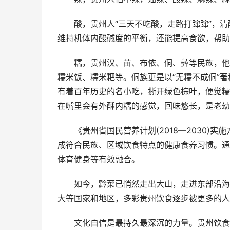
酸，贵州人“三天不吃酸，走路打蹿蹿”，清
维持机体内酸碱度的平衡，还能提高食欲，帮助
糯，贵州汉、苗、布依、侗、彝等民族，他们
糯米饭、糯米粑等。侗族更是以“无糯不成侗”
有着百年历史的名小吃，撕开绿色棕叶，便觉糯
在嘴里会有外酥内糯的感觉，回味悠长，是老幼
《贵州省国民营养计划(2018—2030)实
成符合民族、区域饮食特点的健康食养习惯。通
体育健身等有效融合。
如今，黔菜已悄然走出大山，走进东部沿海大
大等国家和地区，多彩贵州饮食逐步被更多的人
文化自信是最持久最深沉的力量。贵州饮食资