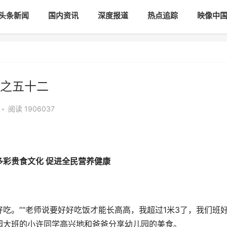
头条新闻
国内资讯
深度报道
热点追踪
映像中
之五十二
•
阅读
1906037
多彩贵食文化 促进全民营养健康
。”“老师说要好好吃饭才能长高高，我超过1米3了，我们班
园大班的小许同学高兴地和爸爸分享幼儿园的美食。