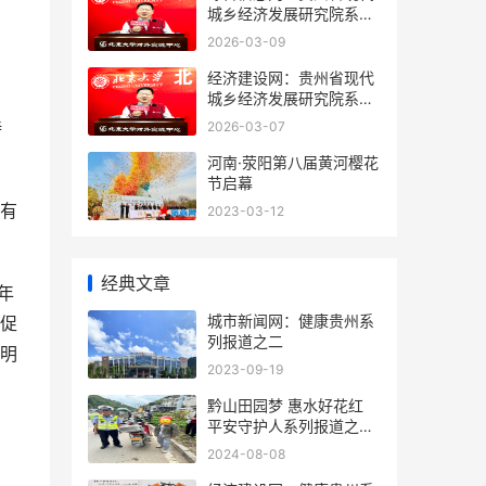
城乡经济发展研究院系列
报道之一
2026-03-09
经济建设网：贵州省现代
城乡经济发展研究院系列
报道之一
持
2026-03-07
河南·荥阳第八届黄河樱花
节启幕
有
2023-03-12
经典文章
年
城市新闻网​​​​​​​：健康贵州系
促
列报道之二
明
2023-09-19
黔山田园梦 惠水好花红
平安守护人系列报道之三
百零六
2024-08-08