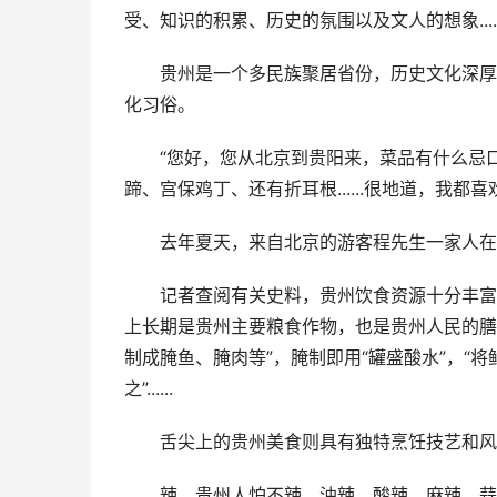
受、知识的积累、历史的氛围以及文人的想象.....
贵州是一个多民族聚居省份，历史文化深厚，
化习俗。
“您好，您从北京到贵阳来，菜品有什么忌口的
蹄、宫保鸡丁、还有折耳根......很地道，我都喜欢
去年夏天，来自北京的游客程先生一家人在
记者查阅有关史料，贵州饮食资源十分丰富。
上长期是贵州主要粮食作物，也是贵州人民的膳
制成腌鱼、腌肉等”，腌制即用“罐盛酸水”，“
之”......
舌尖上的贵州美食则具有独特烹饪技艺和风
辣，贵州人怕不辣，油辣、酸辣、麻辣、蒜