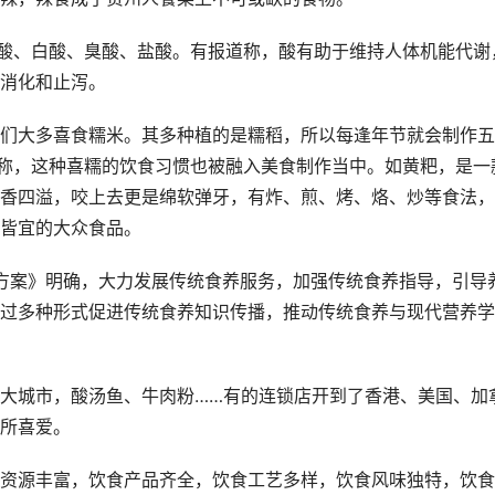
酸、白酸、臭酸、盐酸。有报道称，酸有助于维持人体机能代谢
消化和止泻。
大多喜食糯米。其多种植的是糯稻，所以每逢年节就会制作五
著称，这种喜糯的饮食习惯也被融入美食制作当中。如黄粑，是一
香四溢，咬上去更是绵软弹牙，有炸、煎、烤、烙、炒等食法，
皆宜的大众食品。
施方案》明确，大力发展传统食养服务，加强传统食养指导，引导
过多种形式促进传统食养知识传播，推动传统食养与现代营养学
城市，酸汤鱼、牛肉粉……有的连锁店开到了香港、美国、加
所喜爱。
源丰富，饮食产品齐全，饮食工艺多样，饮食风味独特，饮食