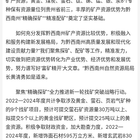
矿产资源，黄金、煤炭、萤石、钛、锑、锰、银、汞8个矿
种保有资源量位列贵州省前三，丰厚的矿产资源优势为黔
西南州“精确探矿”“精准配矿”奠定了坚实基础。
如何充分发挥黔西南州矿产资源比较优势，积极融入
和服务构建新发展格局，为黔西南州高质量发展和现代化
建设贡献力量?“我们聚焦探矿、配矿等工作，精准发力，
切实做到把资源优势转化为产业优势、经济优势和发展优
势，努力谱写好‘富矿精开’大文章。”黔西南州自然资源局局
长黄清勇如是道来。
聚焦“精确探矿”全力推进新一轮找矿突破战略行动。
2022—2024年度共计争取涉及黄金、萤石、页岩气矿种
的9个找矿项目，预计可提交萤石矿资源量30万吨以上、
拟提交5个以上的黄金找矿靶区，预计提交25吨以上的黄
金资源。积极争取财政资金，加大勘查力度，2022—
2024年度，新增饰面石材595万立方米、新增玄武岩830