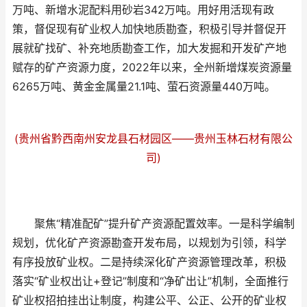
万吨、新增水泥配料用砂岩342万吨。用好用活现有政
策，督促现有矿业权人加快地质勘查，积极引导并督促开
展就矿找矿、补充地质勘查工作，加大发掘和开发矿产地
赋存的矿产资源力度，2022年以来，全州新增煤炭资源量
6265万吨、黄金金属量21.1吨、萤石资源量440万吨。
(贵州省黔西南州安龙县石材园区——贵州玉林石材有限公
司)
聚焦“精准配矿”提升矿产资源配置效率。一是科学编制
规划，优化矿产资源勘查开发布局，以规划为引领，科学
有序投放矿业权。二是持续深化矿产资源管理改革，积极
落实“矿业权出让+登记”制度和“净矿出让”机制，全面推行
矿业权招拍挂出让制度，构建公平、公正、公开的矿业权