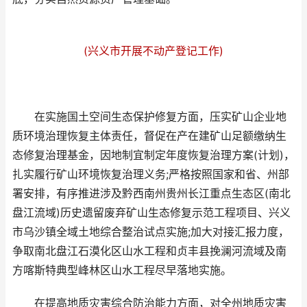
(兴义市开展不动产登记工作)
在实施国土空间生态保护修复方面，压实矿山企业地
质环境治理恢复主体责任，督促在产在建矿山足额缴纳生
态修复治理基金，因地制宜制定年度恢复治理方案(计划)，
扎实履行矿山环境恢复治理义务;严格按照国家和省、州部
署安排，有序推进涉及黔西南州贵州长江重点生态区(南北
盘江流域)历史遗留废弃矿山生态修复示范工程项目、兴义
市乌沙镇全域土地综合整治试点实施;加大对接汇报力度，
争取南北盘江石漠化区山水工程和贞丰县挽澜河流域及南
方喀斯特典型峰林区山水工程尽早落地实施。
在提高地质灾害综合防治能力方面，对全州地质灾害