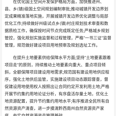
在优化国土空间开发保护格局方面，加快推进州、
县、乡(镇)级国土空间规划编制审批;推动城镇开发边界划
定成果精准落地实施，开展城镇开发边界优化调整与局部
优化工作;持续做好州级试点乡(镇)村庄规划技术审查和数
据质检工作，确保按时间节点完成既定任务;严格城乡规划
管控，强化规划实施监督和过程管理，严格“一书三证”监督
管理，规范做好建设项目用地预审及规划选址工作。
在提升土地要素供给保障水平方面;坚持“土地要素跟着
项目走”的原则，持续推动土地要素向重大、重点项目倾
斜，全额保障项目建设用地需求;规范国有建设用地供应程
序，强化土地供后监管，实施建设项目动态跟踪督查，督
促建设用地使用权人按照出让合同约定开发利用土地;严格
开展节约集约用地论证分析，有序盘活存量土地，优化土
地资源配置，提升节约集约用地水平;有序推进全民所有自
然资源资产清查，进一步摸清黔西南州自然资源资产家
底，夯实自然资源资产管理基础。