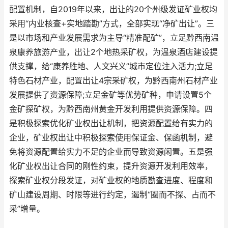
配置机制，自2019年以来，出让的20个州级发证矿业权均
采用“内业核查+实地踏勘”方式，全部实现“净矿出让”。三
是以市场和产业发展需求为主导“精准配矿”，立足黔西南温
泉康养旅游产业，出让2个地热采矿权，为温泉酒店建设提
供支撑，给“康养胜地、人文兴义”城市定位注入活力;立足
特色石材产业，配置出让4宗采矿权，为黔西南州石材产业
发展提供了资源保障;立足金矿等优势矿种，申请设置5个
金矿探矿权，为黔西南州黄金开发利用提供资源保障。四
是积极探索优化矿业权出让机制，把资源配置给有实力的
企业，矿业权出让中积极探索使用保证金、保函机制，避
免将资源配置给实力不足的企业而导致资源闲置。五是强
化矿业权出让合同的刚性约束，提升资源开发利用效率，
探索矿业权分段发证，对矿业权的地质勘查进度、程度和
矿山建设周期、时限等进行约定，遏制“圈而不探、占而不
采”增量。