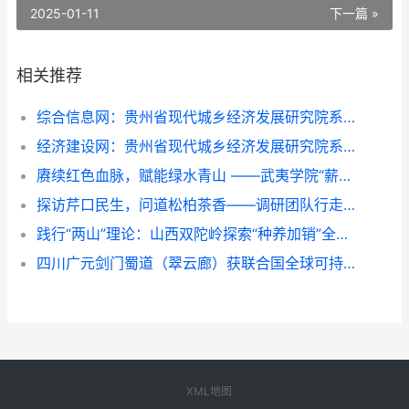
2025-01-11
下一篇 »
相关推荐
综合信息网：贵州省现代城乡经济发展研究院系列报道之一
经济建设网：贵州省现代城乡经济发展研究院系列报道之一
赓续红色血脉，赋能绿水青山 ——武夷学院“薪火青绿”实践团队深入金坑乡调研红绿融合发展
探访芹口民生，问道松柏茶香——调研团队行走环带看振兴
践行“两山”理论：山西双陀岭探索“种养加销”全链模式，助力乡村振兴
四川广元剑门蜀道（翠云廊）获联合国全球可持续“地球家园”范例奖
XML地图