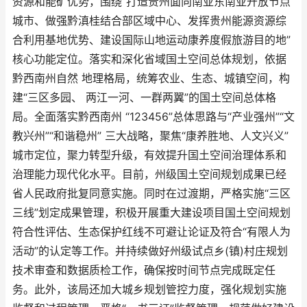
资源和能矿优势，围绕“打造贵州面向南亚东南亚开放节点
城市、做强黔滇桂结合部区域中心、发挥贵州能源资源综
合利用基地优势、建设国际山地运动康养度假旅游目的地”
核心功能定位。落实和深化省域国土空间总体规划，依据
黔西南州自然 地理格局，统筹农业、生态、城镇空间，构
建“三区多园、 两江一河、一群两翼”的国土空间总体格
局。全面落实黔西南州 “123456”总体思路与“产业强州”“文
教兴州”“和谐稳州” 三大战略，聚焦“康养胜地、人文兴义”
城市定位，聚力转型升级，有效提升国土空间治理体系和
治理能力现代化水平。目前，州级国土空间规划成果已经
省人民政府批复同意实施。同时在过渡期，严格实施“三区
三线”划定成果管理，积极开展重大建设项目国土空间规划
符合性评估、生态保护红线不可避让论证及符合“有限人为
活动”的认定等工作。并持续做好州级试点乡(镇)村庄规划
技术审查和数据质检工作，确保按时间节点完成既定任
务。此外，该局还加大城乡规划管控力度，强化规划实施