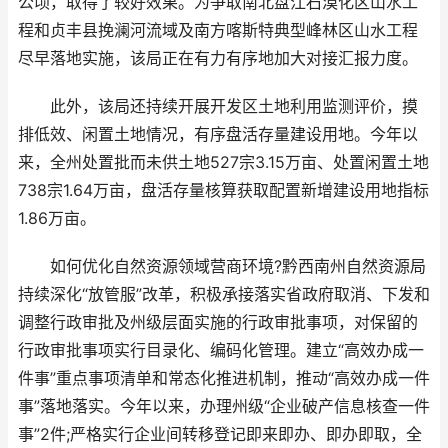
公顷，取得了较好效果。为争取南北盘江石漠化区山水工
程和贞丰县挽澜河流域及南方喀斯特典型峰林区山水工程
尽早落地实施，该局正在有力有序地加大对接汇报力度。
此外，该局还持续开展开发区土地利用监测评价，摸
排低效、闲置土地情况，有序盘活存量建设用地。今年以
来，全州处置批而未供土地527宗3.15万亩、处置闲置土地
738宗1.64万亩，盘活存量核算获取配置新增建设用地指标
1.86万亩。
如何优化自然资源领域营商环境?黔西南州自然资源局
持续深化“放管服”改革，积极承接落实省政府取消、下发和
调整行政审批及州级层面实施的行政审批事项，对保留的
行政审批事项实行目录化、编码化管理。建立“高效办成一
件事”重点事项清单和常态化推进机制，推动“高效办成一件
事”落地落实。今年以来，办理州级“企业破产信息核查一件
事”2件;严格实行企业间转移登记即来即办、即办即取，全