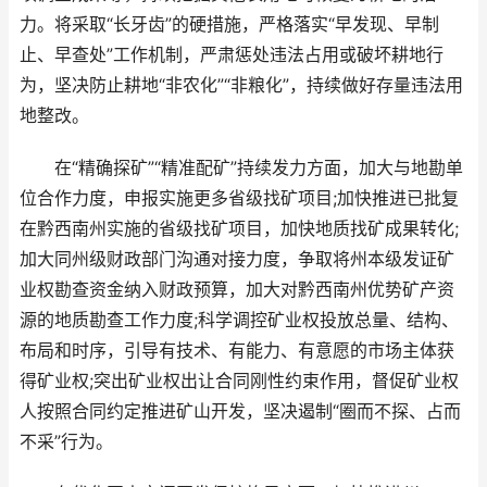
力。将采取“长牙齿”的硬措施，严格落实“早发现、早制
止、早查处”工作机制，严肃惩处违法占用或破坏耕地行
为，坚决防止耕地“非农化”“非粮化”，持续做好存量违法用
地整改。
在“精确探矿”“精准配矿”持续发力方面，加大与地勘单
位合作力度，申报实施更多省级找矿项目;加快推进已批复
在黔西南州实施的省级找矿项目，加快地质找矿成果转化;
加大同州级财政部门沟通对接力度，争取将州本级发证矿
业权勘查资金纳入财政预算，加大对黔西南州优势矿产资
源的地质勘查工作力度;科学调控矿业权投放总量、结构、
布局和时序，引导有技术、有能力、有意愿的市场主体获
得矿业权;突出矿业权出让合同刚性约束作用，督促矿业权
人按照合同约定推进矿山开发，坚决遏制“圈而不探、占而
不采”行为。