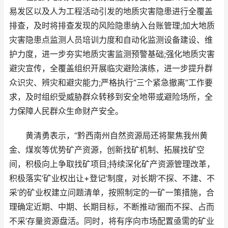
易发区以及人为工程活动引发的地质灾害隐患进行全覆盖
排查，及时将排查发现的风险隐患纳入台账管理;加大地质
灾害隐患点监测人员培训力度和自动化监测设备建设、维
护力度，进一步夯实地质灾害监测预警基础;强化地质灾害
避灾宣传，全覆盖组织开展临灾避险演练，进一步提升群
众识灾、辨灾和避灾能力;严格执行“三个紧急撤离”工作要
求，及时组织受威胁群众转移到安全地带或避险场所，全
力保障人民群众生命财产安全。
黄清勇表示，“黔西南州自然资源局还将聚焦我州黄
金、煤炭等优势矿产资源，创新找矿机制、拓展找矿空
间，积极向上争取找矿项目;持续深化矿产资源管理改革，
积极落实‘矿业权出让+登记’制度，对长期‘不探、不建、不
采’的矿业权建立问题清单，按照制定的一矿一策措施，合
理确定近期、中期、长期目标，不断推动‘圈而不探、占而
不采’存量资源盘活。同时，将有序向市场配置亟需的矿业