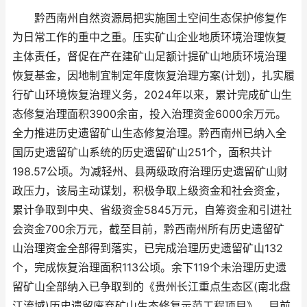
黔西南州自然资源局把实施国土空间生态保护修复作
为日常工作的重中之重。压实矿山企业地质环境治理恢复
主体责任，督促在产在建矿山足额计提矿山地质环境治理
恢复基金，因地制宜制定年度恢复治理方案(计划)，扎实履
行矿山环境恢复治理义务，2024年以来，累计完成矿山生
态修复治理面积3900余亩，投入治理资金6000余万元。
全力推进历史遗留矿山生态修复治理。黔西南州已纳入全
国历史遗留矿山系统的历史遗留矿山251个，面积共计
198.57公顷。为减轻州、县两级政府治理历史遗留矿山财
政压力，该局主动谋划，积极争取上级资金和社会资金，
累计争取到中央、省级资金5845万元，自筹资金和引进社
会资金700余万元，截至目前，黔西南州所有历史遗留矿
山治理资金全部得到落实，已完成治理历史遗留矿山132
个，完成恢复治理面积113公顷。余下119个未治理历史遗
留矿山全部纳入已争取到的《贵州长江重点生态区(南北盘
江流域)历史遗留废弃矿山生态修复示范工程项目》，目前