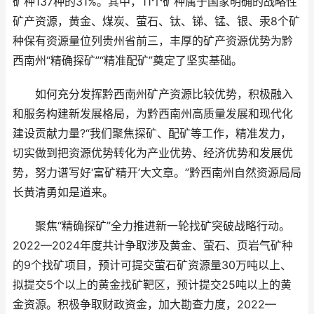
矿种137种的31%。其中，11个矿种属于国家明确的战略性
矿产资源，黄金、煤炭、萤石、钛、锑、锰、银、汞8个矿
种保有资源量位列贵州省前三，丰厚的矿产资源优势为黔
西南州“精确探矿”“精准配矿”奠定了坚实基础。
如何充分发挥黔西南州矿产资源比较优势，积极融入
和服务构建新发展格局，为黔西南州高质量发展和现代化
建设贡献力量?“我们聚焦探矿、配矿等工作，精准发力，
切实做到把资源优势转化为产业优势、经济优势和发展优
势，努力谱写好‘富矿精开’大文章。”黔西南州自然资源局局
长黄清勇如是道来。
聚焦“精确探矿”全力推进新一轮找矿突破战略行动。
2022—2024年度共计争取涉及黄金、萤石、页岩气矿种
的9个找矿项目，预计可提交萤石矿资源量30万吨以上、
拟提交5个以上的黄金找矿靶区，预计提交25吨以上的黄
金资源。积极争取财政资金，加大勘查力度，2022—