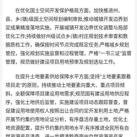
在优化国土空间开发保护格局方面，加快推进州、
县、乡(镇)级国土空间规划编制审批;推动城镇开发边界划
定成果精准落地实施，开展城镇开发边界优化调整与局部
优化工作;持续做好州级试点乡(镇)村庄规划技术审查和数
据质检工作，确保按时间节点完成既定任务;严格城乡规划
管控，强化规划实施监督和过程管理，严格“一书三证”监督
管理，规范做好建设项目用地预审及规划选址工作。
在提升土地要素供给保障水平方面;坚持“土地要素跟着
项目走”的原则，持续推动土地要素向重大、重点项目倾
斜，全额保障项目建设用地需求;规范国有建设用地供应程
序，强化土地供后监管，实施建设项目动态跟踪督查，督
促建设用地使用权人按照出让合同约定开发利用土地;严格
开展节约集约用地论证分析，有序盘活存量土地，优化土
地资源配置，提升节约集约用地水平;有序推进全民所有自
然资源资产清查，进一步摸清黔西南州自然资源资产家