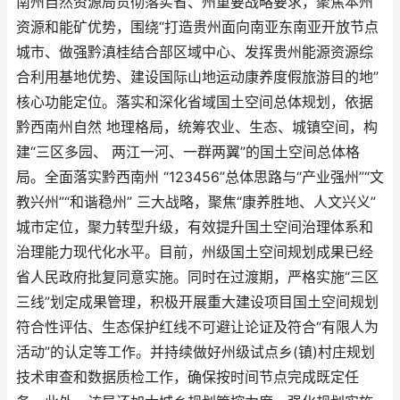
南州自然资源局贯彻落实省、州重要战略要求，聚焦本州
资源和能矿优势，围绕“打造贵州面向南亚东南亚开放节点
城市、做强黔滇桂结合部区域中心、发挥贵州能源资源综
合利用基地优势、建设国际山地运动康养度假旅游目的地”
核心功能定位。落实和深化省域国土空间总体规划，依据
黔西南州自然 地理格局，统筹农业、生态、城镇空间，构
建“三区多园、 两江一河、一群两翼”的国土空间总体格
局。全面落实黔西南州 “123456”总体思路与“产业强州”“文
教兴州”“和谐稳州” 三大战略，聚焦“康养胜地、人文兴义”
城市定位，聚力转型升级，有效提升国土空间治理体系和
治理能力现代化水平。目前，州级国土空间规划成果已经
省人民政府批复同意实施。同时在过渡期，严格实施“三区
三线”划定成果管理，积极开展重大建设项目国土空间规划
符合性评估、生态保护红线不可避让论证及符合“有限人为
活动”的认定等工作。并持续做好州级试点乡(镇)村庄规划
技术审查和数据质检工作，确保按时间节点完成既定任