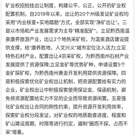
矿业权招拍挂出让制度，构建公平、公正、公开的矿业权
配置机制，自2019年以来，出让的20个州级发证矿业权均
采用“内业核查+实地踏勘”方式，全部实现“净矿出让”。三
是以市场和产业发展需求为主导“精准配矿”，立足黔西南温
泉康养旅游产业，出让2个地热采矿权，为温泉酒店建设提
供支撑，给“康养胜地、人文兴义”城市定位注入活力;立足
特色石材产业，配置出让4宗采矿权，为黔西南州石材产业
发展提供了资源保障;立足金矿等优势矿种，申请设置5个
金矿探矿权，为黔西南州黄金开发利用提供资源保障。四
是积极探索优化矿业权出让机制，把资源配置给有实力的
企业，矿业权出让中积极探索使用保证金、保函机制，避
免将资源配置给实力不足的企业而导致资源闲置。五是强
化矿业权出让合同的刚性约束，提升资源开发利用效率，
探索矿业权分段发证，对矿业权的地质勘查进度、程度和
矿山建设周期、时限等进行约定，遏制“圈而不探、占而不
采”增量。