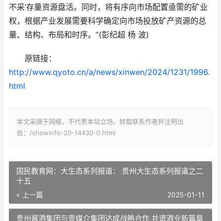
不采’存量资源盘活。同时，将有序向市场配置亟需的矿业
权，根据产业发展需要科学确定向市场投放矿产资源的总
量、结构、布局和时序。”(彭纪超 杨 波)
原链接：
http://www.qyoto.cn/a/news/xinwen/2024/1231/1996.
html
本文采摘于网络，不代表本站立场，转载联系作者并注明出
处：/showinfo-20-14430-0.html
国民教育网：大生态系列报道： 贵州大生态系列报道之二
十五
« 上一篇
2025-01-11
贵州酱酒集团与壹媒介集团达成战略合作 共谱酒业新篇章