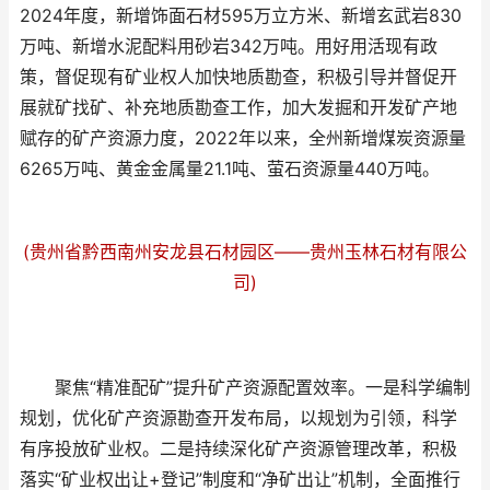
2024年度，新增饰面石材595万立方米、新增玄武岩830
万吨、新增水泥配料用砂岩342万吨。用好用活现有政
策，督促现有矿业权人加快地质勘查，积极引导并督促开
展就矿找矿、补充地质勘查工作，加大发掘和开发矿产地
赋存的矿产资源力度，2022年以来，全州新增煤炭资源量
6265万吨、黄金金属量21.1吨、萤石资源量440万吨。
(贵州省黔西南州安龙县石材园区——贵州玉林石材有限公
司)
聚焦“精准配矿”提升矿产资源配置效率。一是科学编制
规划，优化矿产资源勘查开发布局，以规划为引领，科学
有序投放矿业权。二是持续深化矿产资源管理改革，积极
落实“矿业权出让+登记”制度和“净矿出让”机制，全面推行