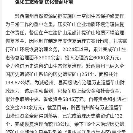
强化生态修复 优化营商环境
黔西南州自然资源局把实施国土空间生态保护修复作
为日常工作的重中之重。压实矿山企业地质环境治理恢复
主体责任，督促在产在建矿山足额计提矿山地质环境治理
恢复基金，因地制宜制定年度恢复治理方案(计划)，扎实履
行矿山环境恢复治理义务，2024年以来，累计完成矿山生
态修复治理面积3900余亩，投入治理资金6000余万元。
全力推进历史遗留矿山生态修复治理。黔西南州已纳入全
国历史遗留矿山系统的历史遗留矿山251个，面积共计
198.57公顷。为减轻州、县两级政府治理历史遗留矿山财
政压力，该局主动谋划，积极争取上级资金和社会资金，
累计争取到中央、省级资金5845万元，自筹资金和引进社
会资金700余万元，截至目前，黔西南州所有历史遗留矿
山治理资金全部得到落实，已完成治理历史遗留矿山132
个，完成恢复治理面积113公顷。余下119个未治理历史遗
留矿山全部纳入已争取到的《贵州长江重点生态区(南北盘