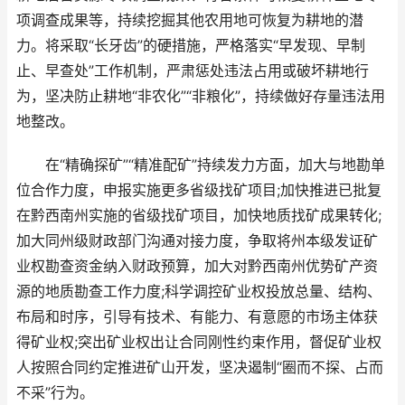
项调查成果等，持续挖掘其他农用地可恢复为耕地的潜
力。将采取“长牙齿”的硬措施，严格落实“早发现、早制
止、早查处”工作机制，严肃惩处违法占用或破坏耕地行
为，坚决防止耕地“非农化”“非粮化”，持续做好存量违法用
地整改。
在“精确探矿”“精准配矿”持续发力方面，加大与地勘单
位合作力度，申报实施更多省级找矿项目;加快推进已批复
在黔西南州实施的省级找矿项目，加快地质找矿成果转化;
加大同州级财政部门沟通对接力度，争取将州本级发证矿
业权勘查资金纳入财政预算，加大对黔西南州优势矿产资
源的地质勘查工作力度;科学调控矿业权投放总量、结构、
布局和时序，引导有技术、有能力、有意愿的市场主体获
得矿业权;突出矿业权出让合同刚性约束作用，督促矿业权
人按照合同约定推进矿山开发，坚决遏制“圈而不探、占而
不采”行为。