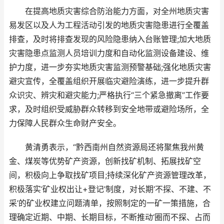
在提高地质灾害综合防治能力方面，对全州地质灾害
易发区以及人为工程活动引发的地质灾害隐患进行全覆盖
排查，及时将排查发现的风险隐患纳入台账管理;加大地质
灾害隐患点监测人员培训力度和自动化监测设备建设、维
护力度，进一步夯实地质灾害监测预警基础;强化地质灾害
避灾宣传，全覆盖组织开展临灾避险演练，进一步提升群
众识灾、辨灾和避灾能力;严格执行“三个紧急撤离”工作要
求，及时组织受威胁群众转移到安全地带或避险场所，全
力保障人民群众生命财产安全。
黄清勇表示，“黔西南州自然资源局还将聚焦我州黄
金、煤炭等优势矿产资源，创新找矿机制、拓展找矿空
间，积极向上争取找矿项目;持续深化矿产资源管理改革，
积极落实‘矿业权出让+登记’制度，对长期‘不探、不建、不
采’的矿业权建立问题清单，按照制定的一矿一策措施，合
理确定近期、中期、长期目标，不断推动‘圈而不探、占而