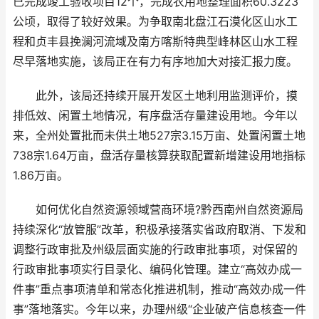
已完成竣工验收项目12个，完成农用地整理面积60.3223
公顷，取得了较好效果。为争取南北盘江石漠化区山水工
程和贞丰县挽澜河流域及南方喀斯特典型峰林区山水工程
尽早落地实施，该局正在有力有序地加大对接汇报力度。
此外，该局还持续开展开发区土地利用监测评价，摸
排低效、闲置土地情况，有序盘活存量建设用地。今年以
来，全州处置批而未供土地527宗3.15万亩、处置闲置土地
738宗1.64万亩，盘活存量核算获取配置新增建设用地指标
1.86万亩。
如何优化自然资源领域营商环境?黔西南州自然资源局
持续深化“放管服”改革，积极承接落实省政府取消、下发和
调整行政审批及州级层面实施的行政审批事项，对保留的
行政审批事项实行目录化、编码化管理。建立“高效办成一
件事”重点事项清单和常态化推进机制，推动“高效办成一件
事”落地落实。今年以来，办理州级“企业破产信息核查一件