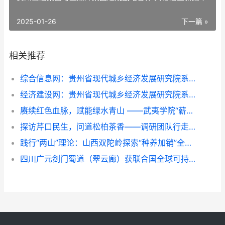
2025-01-26
下一篇 »
相关推荐
综合信息网：贵州省现代城乡经济发展研究院系列报道之一
经济建设网：贵州省现代城乡经济发展研究院系列报道之一
赓续红色血脉，赋能绿水青山 ——武夷学院“薪火青绿”实践团队深入金坑乡调研红绿融合发展
探访芹口民生，问道松柏茶香——调研团队行走环带看振兴
践行“两山”理论：山西双陀岭探索“种养加销”全链模式，助力乡村振兴
四川广元剑门蜀道（翠云廊）获联合国全球可持续“地球家园”范例奖